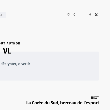
ou
diminuer
0
AR
le
volume.
OUT AUTHOR
VL
décrypter, divertir
NEXT
La Corée du Sud, berceau de l’esport