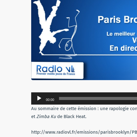
Lecteur
00:00
audio
Au sommaire de cette émission : une rapologie co
et
Zimba Ku
de Black Heat.
http://www.radiovl.fr/emissions/parisbrooklyn/P