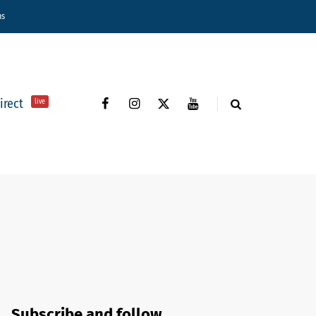
ns
direct
live
Subscribe and follow