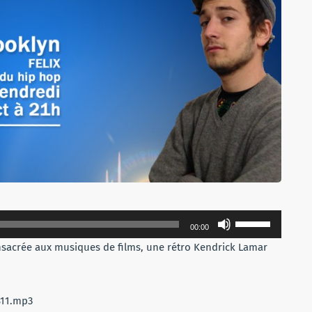
Utilisez
00:00
les
nsacrée aux musiques de films, une rétro Kendrick Lamar
flèches
haut/bas
pour
B11.mp3
augmenter