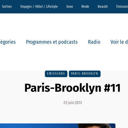
Sorties
Voyages / Hôtel / Lifestyle
Sexo
Mode
Beauté
Émissio
tégories
Programmes et podcasts
Radio
Voir le 
EMISSIONS
PARIS-BROOKLYN
Paris-Brooklyn #11
23 juin 2013