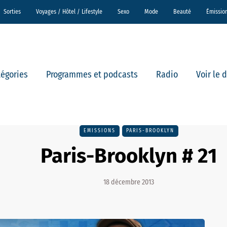
Sorties
Voyages / Hôtel / Lifestyle
Sexo
Mode
Beauté
Émissio
tégories
Programmes et podcasts
Radio
Voir le 
EMISSIONS
PARIS-BROOKLYN
Paris-Brooklyn # 21
18 décembre 2013