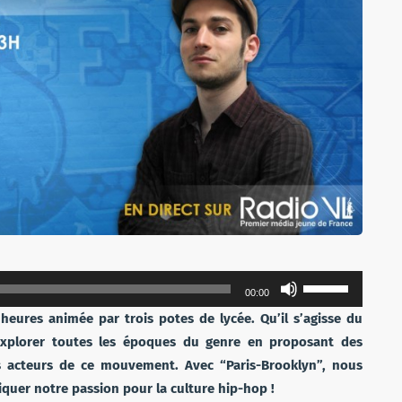
Utilisez
00:00
les
heures animée par trois potes de lycée. Qu’il s’agisse du
flèches
explorer toutes les époques du genre en proposant des
haut/bas
es acteurs de ce mouvement. Avec “Paris-Brooklyn”, nous
pour
quer notre passion pour la culture hip-hop !
augmenter