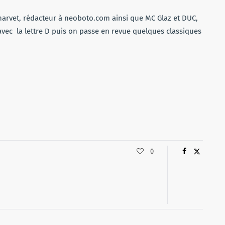
ou
harvet, rédacteur à neoboto.com ainsi que MC Glaz et DUC,
diminuer
avec la lettre D puis on passe en revue quelques classiques
le
volume.
0