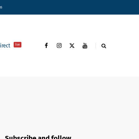
ns
direct
live
Subscribe and follow