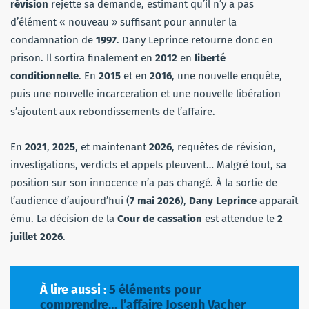
révision
rejette sa demande, estimant qu’il n’y a pas
d’élément « nouveau » suffisant pour annuler la
condamnation de
1997
. Dany Leprince retourne donc en
prison. Il sortira finalement en
2012
en
liberté
conditionnelle
. En
2015
et en
2016
, une nouvelle enquête,
puis une nouvelle incarceration et une nouvelle libération
s’ajoutent aux rebondissements de l’affaire.
En
2021
,
2025
, et maintenant
2026
, requêtes de révision,
investigations, verdicts et appels pleuvent… Malgré tout, sa
position sur son innocence n’a pas changé. À la sortie de
l’audience d’aujourd’hui (
7 mai 2026
),
Dany Leprince
apparaît
ému. La décision de la
Cour de cassation
est attendue le
2
juillet 2026
.
À lire aussi :
5 éléments pour
comprendre… l’affaire Joseph Vacher