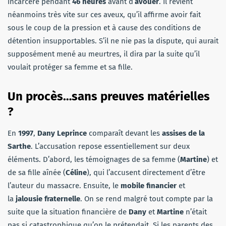
incarcéré pendant
46 heures
avant d’
avouer
. Il revient
néanmoins très vite sur ces aveux, qu’il affirme avoir fait
sous le coup de la pression et à cause des conditions de
détention insupportables. S’il ne nie pas la dispute, qui aurait
supposément mené au meurtres, il dira par la suite qu’il
voulait protéger sa femme et sa fille.
Un procès…sans preuves matérielles
?
En
1997
,
Dany Leprince
comparaît devant les
assises de la
Sarthe
. L’accusation repose essentiellement sur deux
éléments. D’abord, les témoignages de sa femme (
Martine
) et
de sa fille aînée (
Céline
), qui l’accusent directement d’être
l’auteur du massacre. Ensuite, le
mobile
financier
et
la
jalousie
fraternelle
. On se rend malgré tout compte par la
suite que la situation financière de
Dany
et
Martine
n’était
pas si catastrophique qu’on le prétendait. Si les parents des