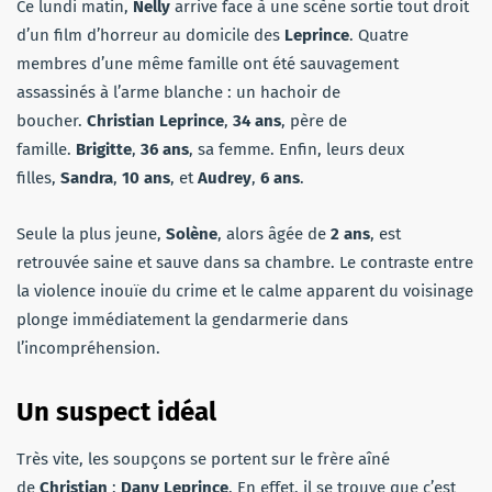
Ce lundi matin,
Nelly
arrive face à une scène sortie tout droit
d’un film d’horreur au domicile des
Leprince
. Quatre
membres d’une même famille ont été sauvagement
assassinés à l’arme blanche : un hachoir de
boucher.
Christian Leprince
,
34 ans
, père de
famille.
Brigitte
,
36 ans
, sa femme. Enfin, leurs deux
filles,
Sandra
,
10 ans
, et
Audrey
,
6 ans
.
Seule la plus jeune,
Solène
, alors âgée de
2 ans
, est
retrouvée saine et sauve dans sa chambre. Le contraste entre
la violence inouïe du crime et le calme apparent du voisinage
plonge immédiatement la gendarmerie dans
l’incompréhension.
Un suspect idéal
Très vite, les soupçons se portent sur le frère aîné
de
Christian
:
Dany Leprince
. En effet, il se trouve que c’est