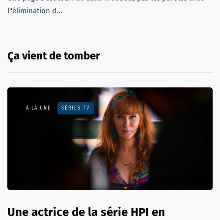
l''élimination d...
Ça vient de tomber
A LA UNE
SÉRIES TV
Une actrice de la série HPI en