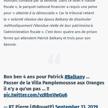
montant contesté par la défense. Dans ce volet « fraude
fiscale », le parquet national financier a requis une peine
pour
« atteinte à la démocratie »
. Car le tribunal retient
la
« volonté résolue des époux Balkany de dissimuler
méthodiquement l’étendue réelle de leur patrimoine
à
l’administration fiscale ». C’est donc quatre ans de prison
ferme qui attendent Patrick Balkany et trois pour son
épouse.
Bon ben 4 ans pour Patrick
#Balkany
…
Passer de la Villa Pamplemousse aux Oranges
il n'y a qu'un pas … !!
pic.twitter.com/vzRbnVwGu6
— RT Pierre (@RouatP)
September 13, 2019