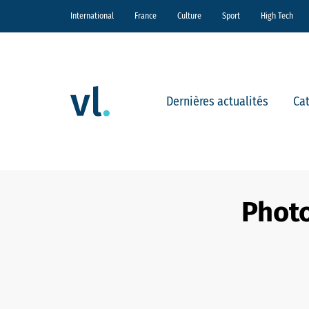
International
France
Culture
Sport
High Tech
Dernières actualités
Ca
Photo