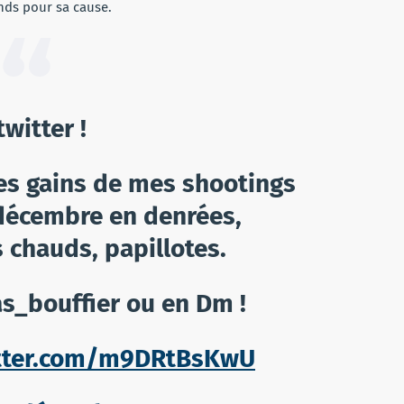
onds pour sa cause.
twitter !
 les gains de mes shootings
 décembre en denrées,
 chauds, papillotes.
as_bouffier ou en Dm !
itter.com/m9DRtBsKwU