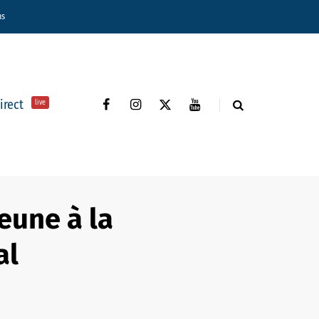
ns
direct
live
eune à la
al