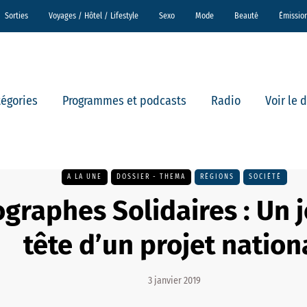
Sorties
Voyages / Hôtel / Lifestyle
Sexo
Mode
Beauté
Émissio
tégories
Programmes et podcasts
Radio
Voir le 
A LA UNE
DOSSIER - THEMA
RÉGIONS
SOCIÉTÉ
graphes Solidaires : Un j
tête d’un projet nation
3 janvier 2019