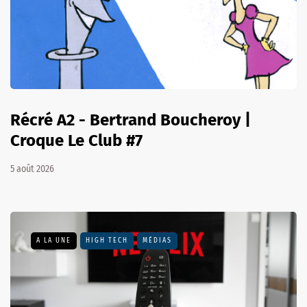
Récré A2 - Bertrand Boucheroy |
Croque Le Club #7
5 août 2026
A LA UNE
HIGH TECH
MÉDIAS