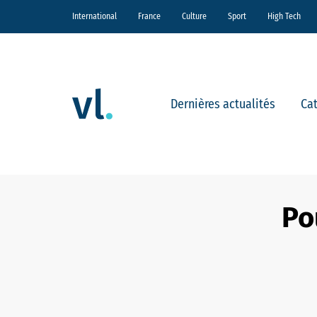
International
France
Culture
Sport
High Tech
Dernières actualités
Ca
Po