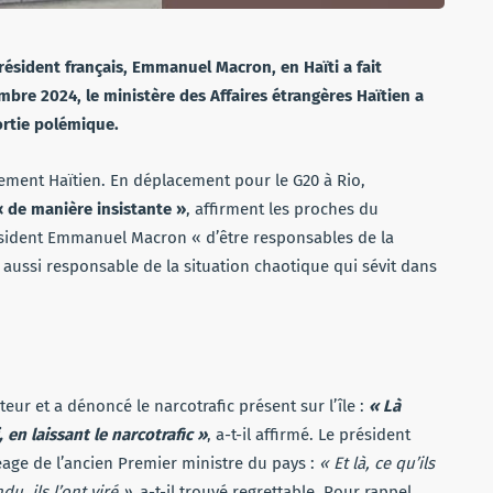
résident français, Emmanuel Macron, en Haïti a fait
mbre 2024, le ministère des Affaires étrangères Haïtien a
ortie polémique.
ement Haïtien. En déplacement pour le G20 à Rio,
« de manière insistante »
, affirment les proches du
ésident Emmanuel Macron « d’être responsables de la
ge aussi responsable de la situation chaotique qui sévit dans
r et a dénoncé le narcotrafic présent sur l’île :
« Là
 en laissant le narcotrafic »
, a-t-il affirmé. Le président
eage de l’ancien Premier ministre du pays :
« Et là, ce qu’ils
du, ils l’ont viré »
, a-t-il trouvé regrettable. Pour rappel,