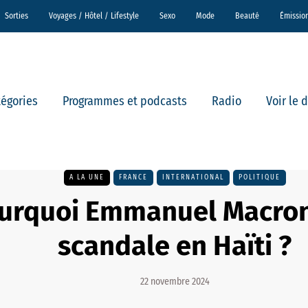
Sorties
Voyages / Hôtel / Lifestyle
Sexo
Mode
Beauté
Émissio
tégories
Programmes et podcasts
Radio
Voir le 
A LA UNE
FRANCE
INTERNATIONAL
POLITIQUE
urquoi Emmanuel Macron 
scandale en Haïti ?
22 novembre 2024