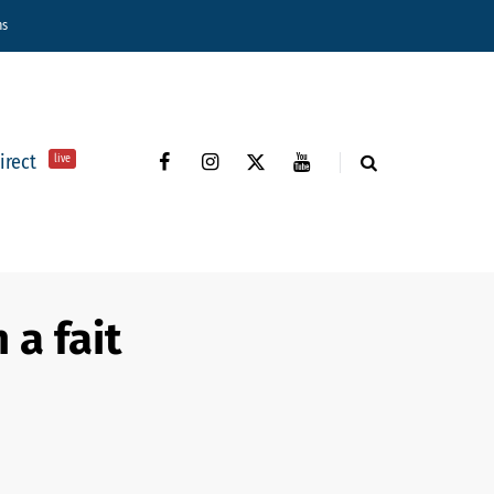
ns
direct
live
a fait