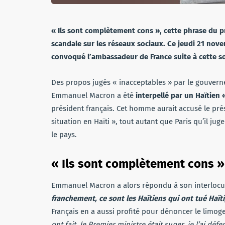
« Ils sont complètement cons », cette phrase du p
scandale sur les réseaux sociaux. Ce jeudi 21 nove
convoqué l’ambassadeur de France suite à cette s
Des propos jugés « inacceptables » par le gouvern
Emmanuel Macron a été
interpellé par un Haïtien 
président français. Cet homme aurait accusé le pr
situation en Haïti », tout autant que Paris qu’il ju
le pays.
« Ils sont complètement cons »
Emmanuel Macron a alors répondu à son interlocuteu
franchement, ce sont les Haïtiens qui ont tué Haïti,
Français en a aussi profité pour dénoncer le limog
ont fait, le Premier ministre était super, je l’ai défen