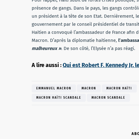
Pour rappel, Haïti subit de fortes crises politique,
présence de gangs. Dans le pays, les gangs contrôlen
un président à la tête de son Etat. Dernièrement, l
gouvernement par le conseil présidentiel de transiti
Haïtien a convoqué l’ambassadeur de France afin 
Macron. D’après la diplomatie haïtienne,
l’ambassa
malheureux »
. De son côté, l’Elysée n’a pas réagi.
A lire aussi :
Qui est Robert F. Kennedy Jr, 
EMMANUEL MACRON
MACRON
MACRON HAÏTI
MACRON HAÏTI SCANDALE
MACRON SCANDALE
AB