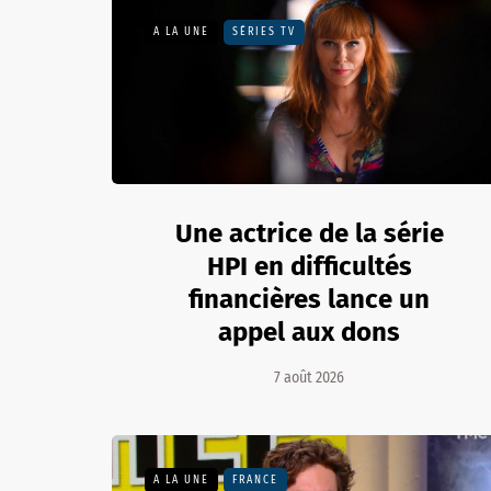
A LA UNE
SÉRIES TV
Une actrice de la série
HPI en difficultés
financières lance un
appel aux dons
7 août 2026
A LA UNE
FRANCE