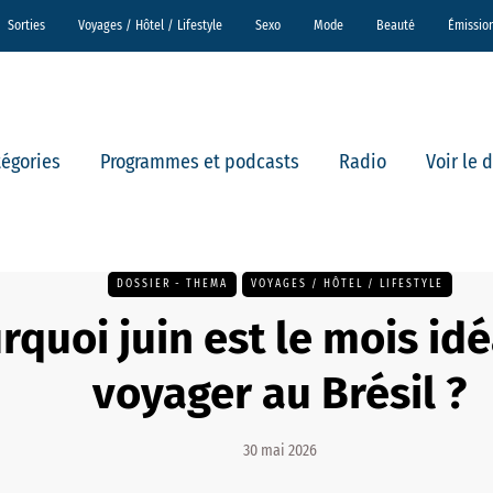
Sorties
Voyages / Hôtel / Lifestyle
Sexo
Mode
Beauté
Émissio
tégories
Programmes et podcasts
Radio
Voir le 
DOSSIER - THEMA
VOYAGES / HÔTEL / LIFESTYLE
rquoi juin est le mois id
voyager au Brésil ?
30 mai 2026