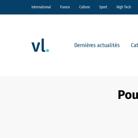
International
France
Culture
Sport
High Tech
Dernières actualités
Ca
Pou