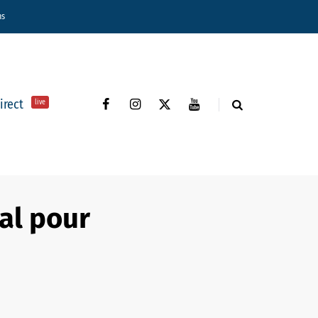
ns
direct
live
éal pour