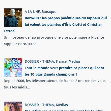
A LA UNE
,
Musique
Boro700 : les propos polémiques du rappeur qui
lui valent les plaintes d’Éric Ciotti et Christian
Estrosi
Un morceau de rap provoque une vive polémique à Nice. Le
rappeur Boro700 se...
DOSSIER - THEMA
,
France
,
Médias
Tout le monde veut prendre sa place : qui sont
les 10 plus grands champions ?
Depuis 2006, les téléspectateurs de France 2 ont rendez-vous
tous les midis...
DOSSIER - THEMA
,
Médias