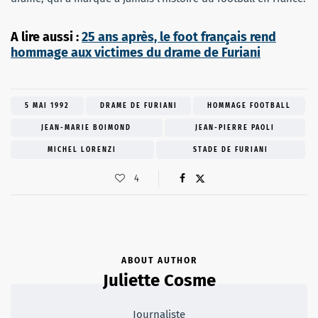
A lire aussi :
25 ans après, le foot français rend
hommage aux victimes du drame de Furiani
5 MAI 1992
DRAME DE FURIANI
HOMMAGE FOOTBALL
JEAN-MARIE BOIMOND
JEAN-PIERRE PAOLI
MICHEL LORENZI
STADE DE FURIANI
4
ABOUT AUTHOR
Juliette Cosme
Journaliste