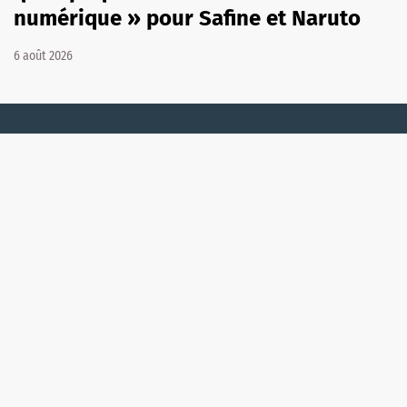
numérique » pour Safine et Naruto
6 août 2026
Qui sommes-nous ?
Nos programmes 📺
Mentions légales
Contact
Recrutement