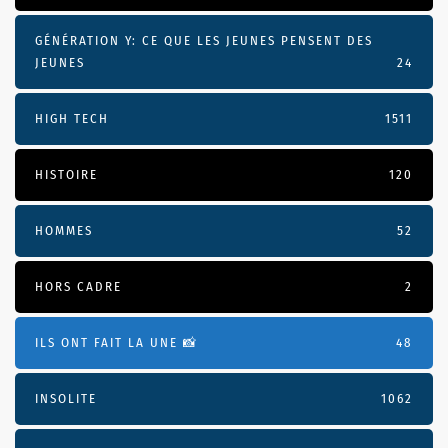
GÉNÉRATION Y: CE QUE LES JEUNES PENSENT DES
JEUNES
24
HIGH TECH
1511
HISTOIRE
120
HOMMES
52
HORS CADRE
2
ILS ONT FAIT LA UNE 📸
48
INSOLITE
1062