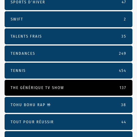
SPORTS D'HIVER
47
SWIFT
2
TALENTS FRAIS
35
TENDANCES
249
TENNIS
454
THE GÉNÉRIQUE TV SHOW
137
TOHU BOHU RAP 🤟
38
TOUT POUR RÉUSSIR
44