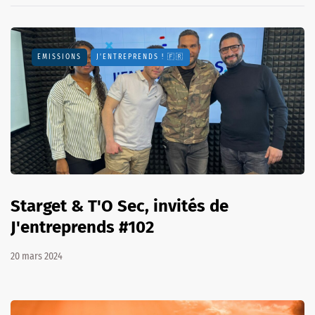
EMISSIONS
J'ENTREPRENDS ! 🇫🇷
Starget & T'O Sec, invités de
J'entreprends #102
20 mars 2024