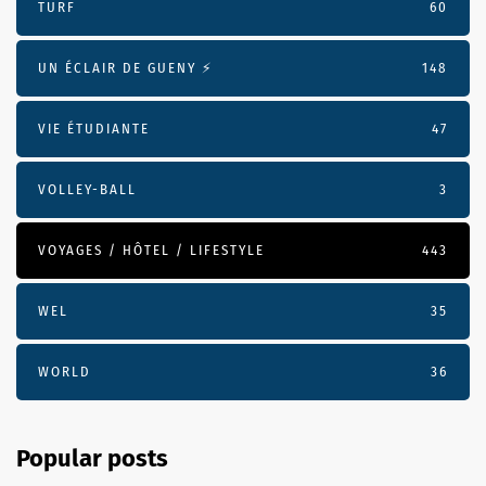
TURF
60
UN ÉCLAIR DE GUENY ⚡️
148
VIE ÉTUDIANTE
47
VOLLEY-BALL
3
VOYAGES / HÔTEL / LIFESTYLE
443
WEL
35
WORLD
36
Popular posts