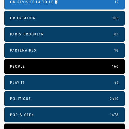
ON REVISITE LA TOILE 🖥️
12
ORIENTATION
166
PARIS-BROOKLYN
81
PARTENAIRES
18
PEOPLE
160
PLAY IT
46
POLITIQUE
2410
POP & GEEK
1478