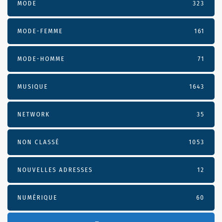
MODE
323
MODE-FEMME
161
MODE-HOMME
71
MUSIQUE
1643
NETWORK
35
NON CLASSÉ
1053
NOUVELLES ADRESSES
12
NUMÉRIQUE
60