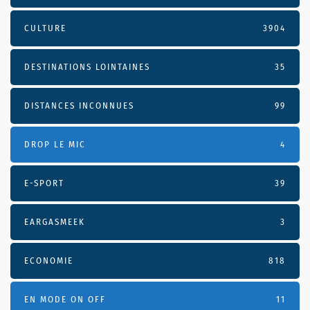
CULTURE
3904
DESTINATIONS LOINTAINES
35
DISTANCES INCONNUES
99
DROP LE MIC
4
E-SPORT
39
EARGASMEEK
3
ECONOMIE
818
EN MODE ON OFF
11