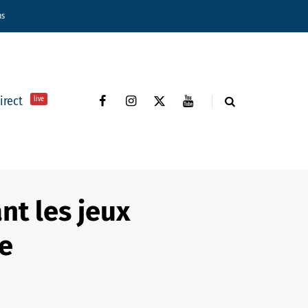
ns
direct
live
nt les jeux
le