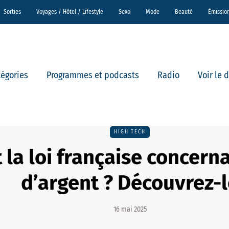
Sorties
Voyages / Hôtel / Lifestyle
Sexo
Mode
Beauté
Émissio
tégories
Programmes et podcasts
Radio
Voir le 
HIGH TECH
 la loi française concerna
d’argent ? Découvrez-
16 mai 2025