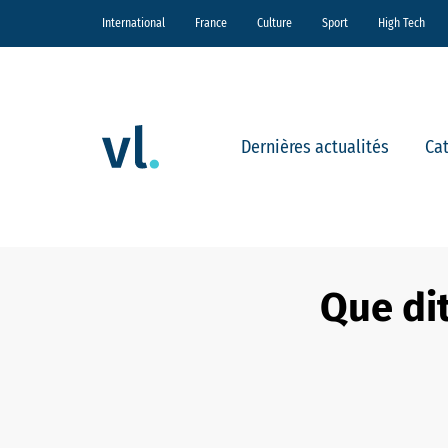
International
France
Culture
Sport
High Tech
Dernières actualités
Ca
Que dit