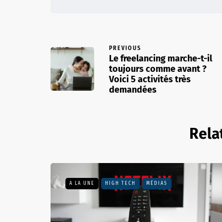
PREVIOUS
Le freelancing marche-t-il
toujours comme avant ?
Voici 5 activités très
demandées
Rela
A LA UNE
HIGH TECH
MÉDIAS