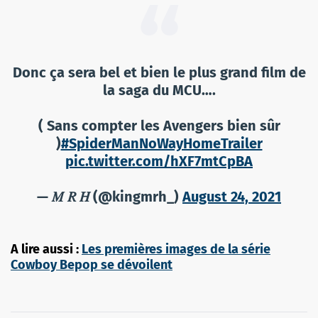
Donc ça sera bel et bien le plus grand film de
la saga du MCU….
( Sans compter les Avengers bien sûr
)
#SpiderManNoWayHomeTrailer
pic.twitter.com/hXF7mtCpBA
— 𝑀 𝑅 𝐻 (@kingmrh_)
August 24, 2021
A lire aussi :
Les premières images de la série
Cowboy Bepop se dévoilent