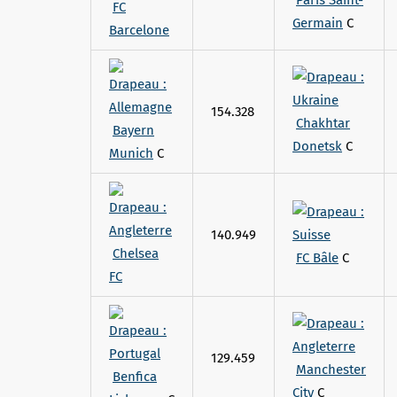
Paris Saint-
FC
Germain
C
Barcelone
154.328
Chakhtar
Bayern
Donetsk
C
Munich
C
140.949
Chelsea
FC Bâle
C
FC
129.459
Manchester
Benfica
City
C