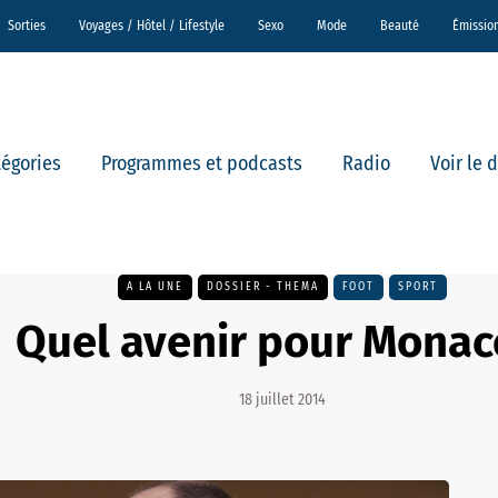
Sorties
Voyages / Hôtel / Lifestyle
Sexo
Mode
Beauté
Émissio
tégories
Programmes et podcasts
Radio
Voir le 
A LA UNE
DOSSIER - THEMA
FOOT
SPORT
Quel avenir pour Monac
18 juillet 2014