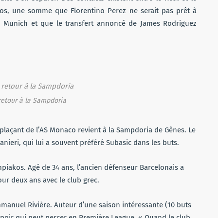
uros, une somme que Florentino Perez ne serait pas prêt à
ern Munich et que le transfert annoncé de James Rodriguez
etour à la Sampdoria
laçant de l’AS Monaco revient à la Sampdoria de Gênes. Le
Ranieri, qui lui a souvent préféré Subasic dans les buts.
ympiakos. Agé de 34 ans, l’ancien défenseur Barcelonais a
pour deux ans avec le club grec.
mmanuel Rivière. Auteur d’une saison intéressante (10 buts
espoir qui peut percer en Première League. « Quand le club