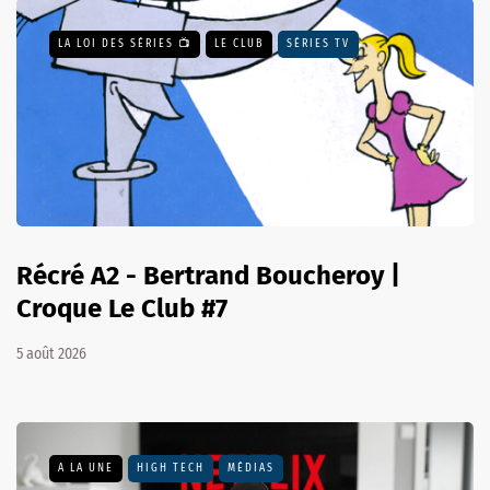
LA LOI DES SÉRIES 📺
LE CLUB
SÉRIES TV
Récré A2 - Bertrand Boucheroy |
Croque Le Club #7
5 août 2026
A LA UNE
HIGH TECH
MÉDIAS