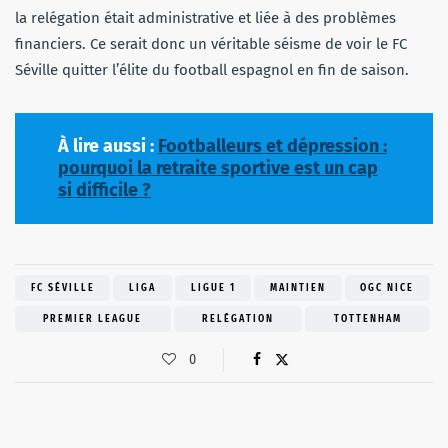
la relégation était administrative et liée à des problèmes
financiers. Ce serait donc un véritable séisme de voir le FC
Séville quitter l’élite du football espagnol en fin de saison.
À lire aussi :
Footballeurs et dépression :
pourquoi la retraite sportive est un cap
si difficile ?
FC SÉVILLE
LIGA
LIGUE 1
MAINTIEN
OGC NICE
PREMIER LEAGUE
RELÉGATION
TOTTENHAM
0