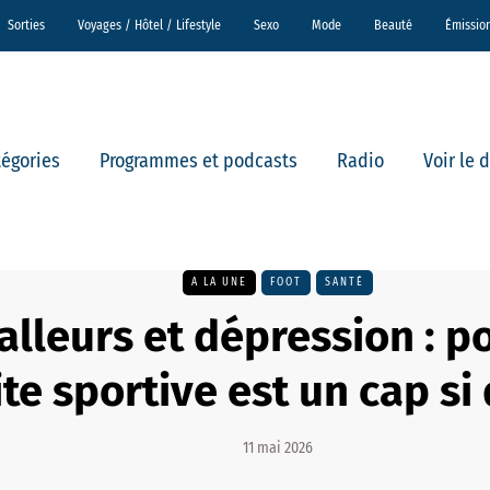
Sorties
Voyages / Hôtel / Lifestyle
Sexo
Mode
Beauté
Émissio
tégories
Programmes et podcasts
Radio
Voir le 
A LA UNE
FOOT
SANTÉ
alleurs et dépression : p
ite sportive est un cap si d
11 mai 2026