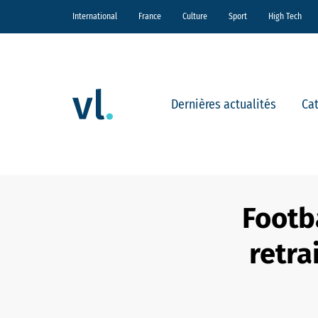
International
France
Culture
Sport
High Tech
Dernières actualités
Ca
Footb
retra