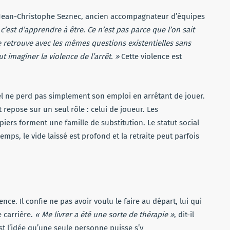
 Jean-Christophe Seznec, ancien accompagnateur d’équipes
’est d’apprendre à être. Ce n’est pas parce que l’on sait
 se retrouve avec les mêmes questions existentielles sans
t imaginer la violence de l’arrêt. »
Cette violence est
nel ne perd pas simplement son emploi en arrêtant de jouer.
t repose sur un seul rôle : celui de joueur. Les
iers forment une famille de substitution. Le statut social
mps, le vide laissé est profond et la retraite peut parfois
nce. Il confie ne pas avoir voulu le faire au départ, lui qui
e carrière.
« Me livrer a été une sorte de thérapie »
, dit-il
est l’idée qu’une seule personne puisse s’y