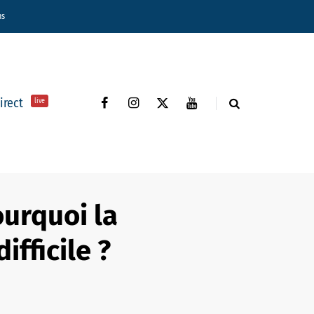
ns
direct
live
ourquoi la
ifficile ?