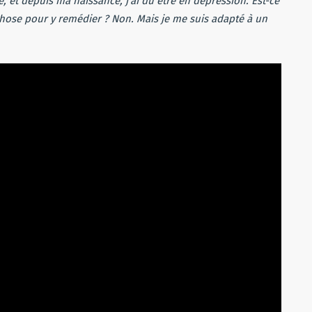
, et depuis ma naissance, j’ai dû être en dépression. Est-ce
e chose pour y remédier ? Non. Mais je me suis adapté à un