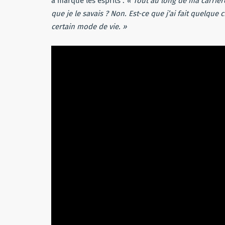
a marqué les esprits :
« Tout au long de ma carrière
que je le savais ? Non. Est-ce que j’ai fait quelqu
certain mode de vie. »