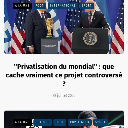
A LA UNE
FOOT
INTERNATIONAL
SPORT
"Privatisation du mondial" : que
cache vraiment ce projet controversé
?
29 juillet 2026
A LA UNE
CULTURE
FOOT
POP & GEEK
SPORT