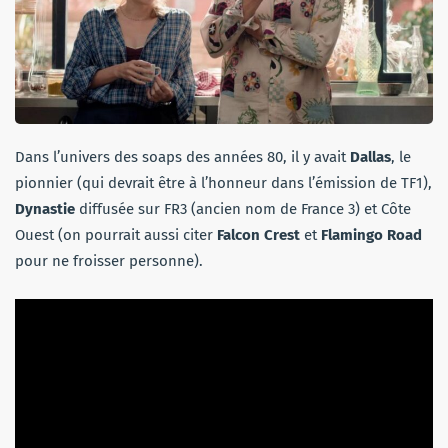
Dans l’univers des soaps des années 80, il y avait
Dallas
, le
pionnier (qui devrait être à l’honneur dans l’émission de TF1),
Dynastie
diffusée sur FR3 (ancien nom de France 3) et Côte
Ouest (on pourrait aussi citer
Falcon Crest
et
Flamingo Road
pour ne froisser personne).