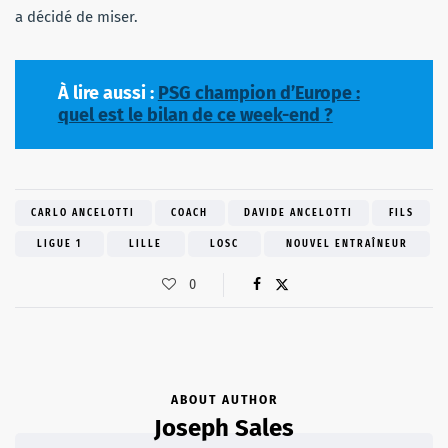
a décidé de miser.
À lire aussi :
PSG champion d’Europe :
quel est le bilan de ce week-end ?
CARLO ANCELOTTI
COACH
DAVIDE ANCELOTTI
FILS
LIGUE 1
LILLE
LOSC
NOUVEL ENTRAÎNEUR
0
ABOUT AUTHOR
Joseph Sales