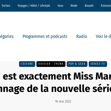
Sorties
Voyages / Hôtel / Lifestyle
Sexo
Mode
Beauté
Émissio
tégories
Programmes et podcasts
Radio
Voir le 
CULTURE
DOSSIER - THEMA
POP & GEEK
SÉRIES TV
 est exactement Miss Mar
nage de la nouvelle séri
16 mai 2022