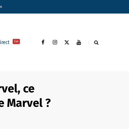
ns
direct
live
vel, ce
e Marvel ?