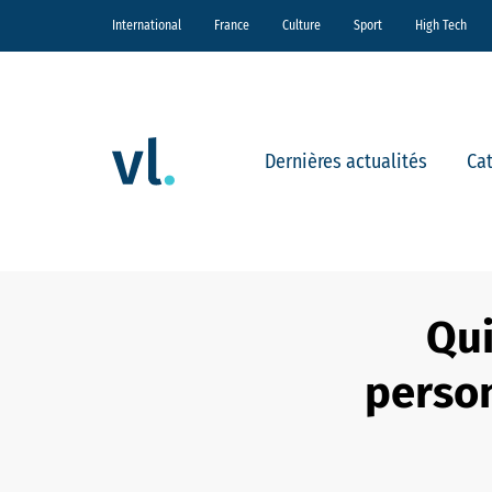
International
France
Culture
Sport
High Tech
Dernières actualités
Ca
Qui
person