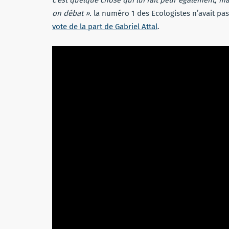
on débat ».
la numéro 1 des Ecologistes n’avait p
vote de la part de Gabriel Attal
.