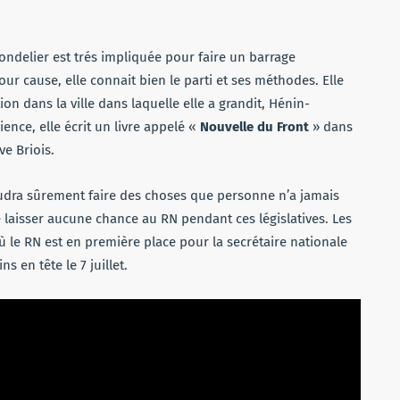
ndelier est trés impliquée pour faire un barrage
r cause, elle connait bien le parti et ses méthodes. Elle
on dans la ville dans laquelle elle a grandit, Hénin-
ence, elle écrit un livre appelé «
Nouvelle du Front
» dans
e Briois.
l faudra sûrement faire des choses que personne n’a jamais
e laisser aucune chance au RN pendant ces législatives. Les
ù le RN est en première place pour la secrétaire nationale
s en tête le 7 juillet.