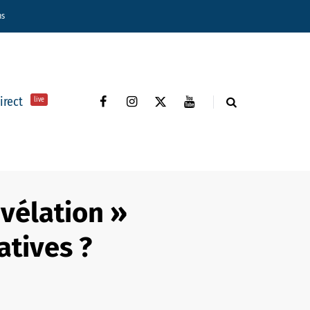
ns
direct
live
évélation »
atives ?