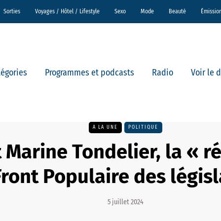
Sorties
Voyages / Hôtel / Lifestyle
Sexo
Mode
Beauté
Émissio
tégories
Programmes et podcasts
Radio
Voir le 
A LA UNE
POLITIQUE
 Marine Tondelier, la « r
ront Populaire des législ
5 juillet 2024