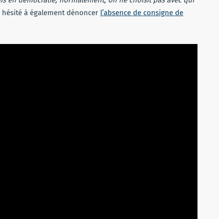
as hésité à également dénoncer
l’absence de consigne de