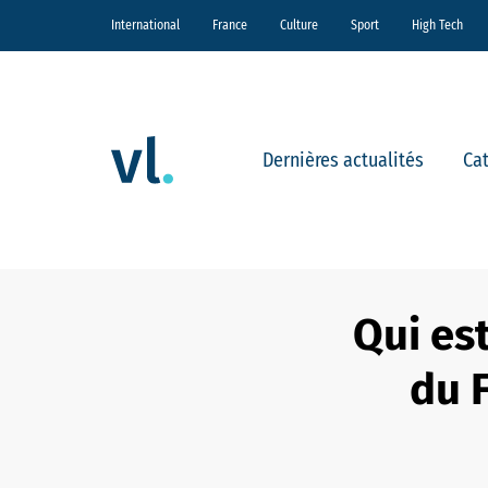
International
France
Culture
Sport
High Tech
Dernières actualités
Ca
Qui est
du F