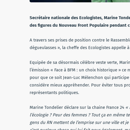
Secrétaire nationale des Ecologistes, Marine Tondel
des figures du Nouveau Front Populaire pendant ces
A travers ses prises de position contre le Rassemb
dégueulasses », la cheffe des Ecologistes appelle à
Equipée de sa désormais célèbre veste verte, Mari
l’émission « Face à BFM : un choix historique » ce m
pour que ce soit Jean-Luc Mélenchon qui participe 
considère mieux appréhender. Pour éviter tous pro
représentants politiques.
Marine Tondelier déclare sur la chaine France 24
« 
l’écologie ? Peur des femmes ? Tout ça en même tem
gens du RN mettent de l’emprise sur une ville et je
c’est quelque chose qui lui fait peur également, m