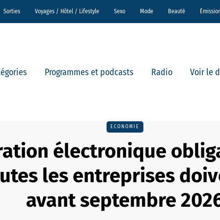
Sorties
Voyages / Hôtel / Lifestyle
Sexo
Mode
Beauté
Émissio
tégories
Programmes et podcasts
Radio
Voir le 
ECONOMIE
ation électronique obliga
utes les entreprises doiv
avant septembre 202