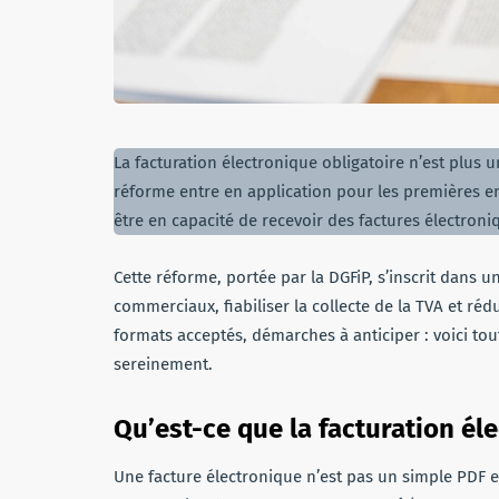
La facturation électronique obligatoire n’est plus u
réforme entre en application pour les premières en
être en capacité de recevoir des factures électron
Cette réforme, portée par la DGFiP, s’inscrit dan
commerciaux, fiabiliser la collecte de la TVA et réd
formats acceptés, démarches à anticiper : voici tout
sereinement.
Qu’est-ce que la facturation él
Une facture électronique n’est pas un simple PDF e