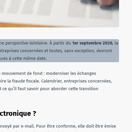
ne perspective lointaine. À partir du
1er septembre 2026
, la
treprises concernées et toutes, sans exception, devront
iques à cette même date.
s un mouvement de fond : moderniser les échanges
uire la fraude fiscale. Calendrier, entreprises concernées,
 ce qu’il faut savoir pour aborder cette transition
ectronique ?
nvoyé par e-mail. Pour être conforme, elle doit être émise