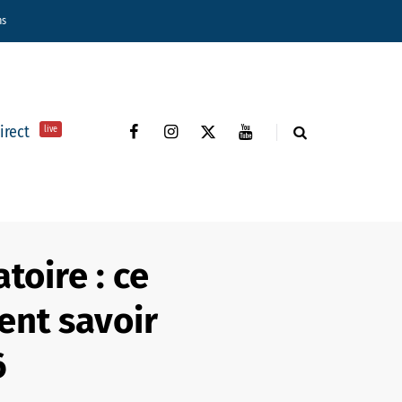
ns
direct
live
toire : ce
ent savoir
6