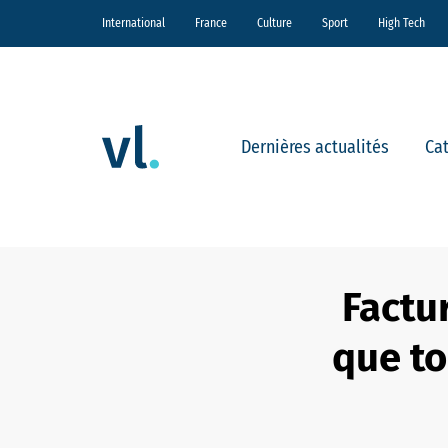
International
France
Culture
Sport
High Tech
Dernières actualités
Ca
Factur
que to