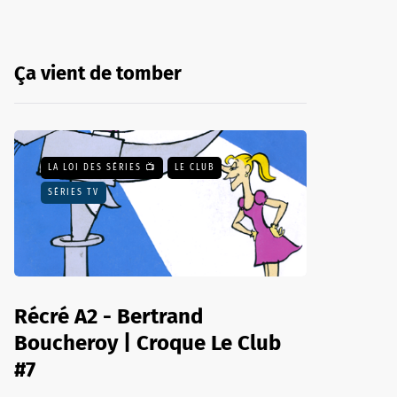
Ça vient de tomber
LA LOI DES SÉRIES 📺
LE CLUB
SÉRIES TV
Récré A2 - Bertrand
Boucheroy | Croque Le Club
#7