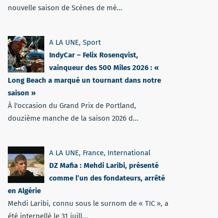
nouvelle saison de Scènes de mé...
A LA UNE
,
Sport
IndyCar – Felix Rosenqvist,
vainqueur des 500 Miles 2026 : «
Long Beach a marqué un tournant dans notre
saison »
À l'occasion du Grand Prix de Portland,
douzième manche de la saison 2026 d...
A LA UNE
,
France
,
International
DZ Mafia : Mehdi Laribi, présenté
comme l’un des fondateurs, arrêté
en Algérie
Mehdi Laribi, connu sous le surnom de « TIC », a
été interpellé le 31 juill...