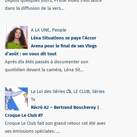
Depuis quelques jours, Prime Vidéo s'est lancé
dans la diffusion de la vers...
A LA UNE
,
People
Léna Situations se paye l’Accor
Arena pour le final de ses Vlogs
d’août : on vous dit tout
Après dix étés passés à documenter son
quotidien devant la caméra, Léna Sit...
La Loi des Séries 📺
,
LE CLUB
,
Séries
Tv
Récré A2 – Bertrand Boucheroy |
Croque Le Club #7
Croque Le Club fait son grand retour cet été avec
ses émissions spéciales. ...