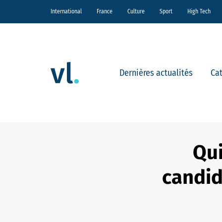
International
France
Culture
Sport
High Tech
Dernières actualités
Ca
Qui
candid