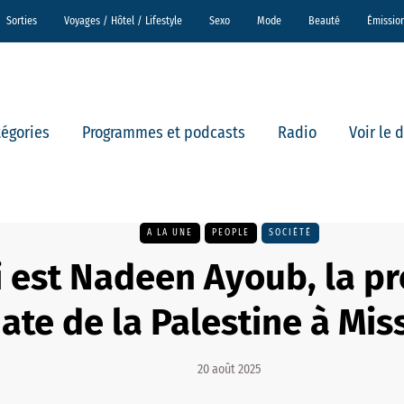
Sorties
Voyages / Hôtel / Lifestyle
Sexo
Mode
Beauté
Émissio
tégories
Programmes et podcasts
Radio
Voir le 
A LA UNE
PEOPLE
SOCIÉTÉ
 est Nadeen Ayoub, la p
ate de la Palestine à Mis
20 août 2025