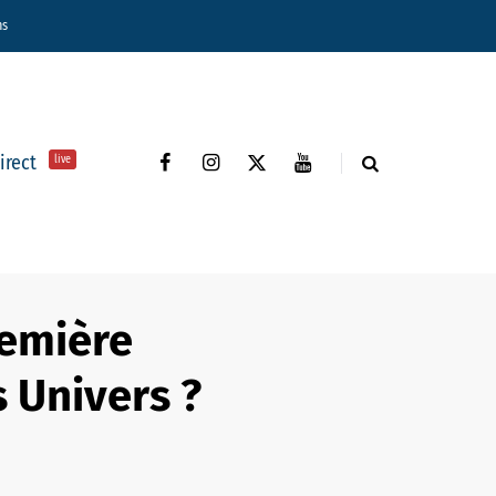
ns
direct
live
remière
s Univers ?