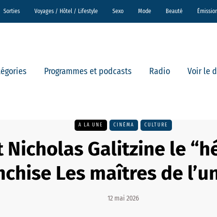
Sorties
Voyages / Hôtel / Lifestyle
Sexo
Mode
Beauté
Émissio
tégories
Programmes et podcasts
Radio
Voir le 
A LA UNE
CINÉMA
CULTURE
t Nicholas Galitzine le “h
nchise Les maîtres de l’un
12 mai 2026