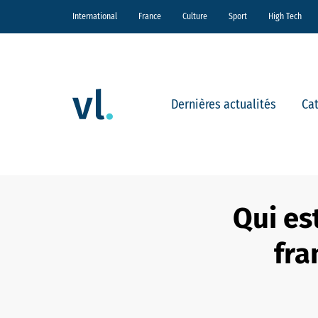
International
France
Culture
Sport
High Tech
Dernières actualités
Ca
Qui es
fra