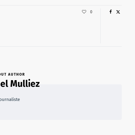
0
OUT AUTHOR
l Mulliez
ournaliste