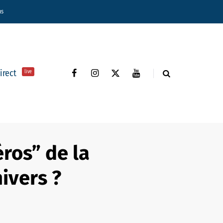
ns
direct
live
éros” de la
ivers ?