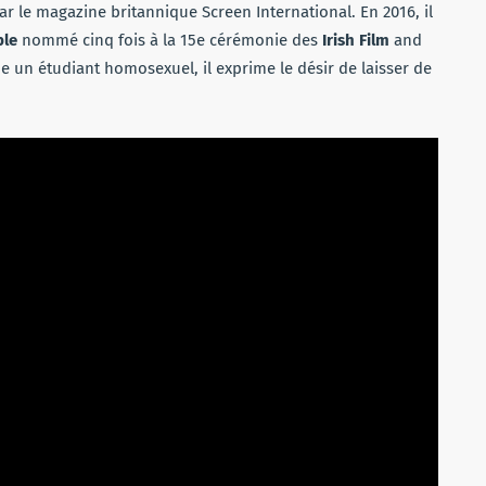
r le magazine britannique Screen International. En 2016, il
ble
nommé cinq fois à la 15e cérémonie des
Irish Film
and
oue un étudiant homosexuel, il exprime le désir de laisser de