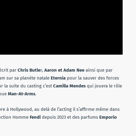
écrit par
Chris Butle
r,
Aaron et Adam Nee
ainsi que par
dam sur sa planète natale
Eternia
pour la sauver des forces
ur la suite du casting c’est
Camilla Mendes
qui jouera le rôle
joue
Man-At-Arms
.
e à Hollywood, au delà de l’acting il s’affirme même dans
llection Homme
Fendi
depuis 2023 et des parfums
Emporio