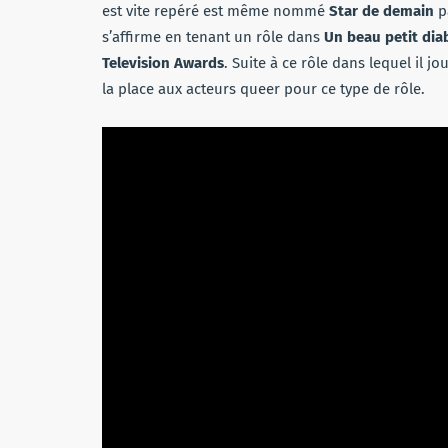
est vite repéré est même nommé
Star de demain
pa
s’affirme en tenant un rôle dans
Un beau petit dia
Television Awards
. Suite à ce rôle dans lequel il j
la place aux acteurs queer pour ce type de rôle.