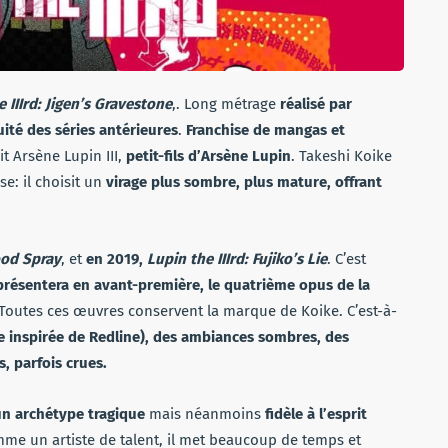
 IIIrd: Jigen’s Gravestone
,. Long métrage
réalisé par
uité des séries antérieures
.
Franchise de mangas et
it Arsène Lupin III,
petit-fils d’Arsène Lupin
. Takeshi Koike
e: il choisit un
virage plus sombre, plus mature, offrant
ood Spray
, et
en 2019,
Lupin the IIIrd: Fujiko’s Lie
. C’est
présentera en avant-première, le quatrième opus de la
 Toutes ces œuvres conservent la marque de Koike. C’est-à-
re inspirée de Redline), des ambiances sombres, des
s, parfois crues.
un archétype tragique
mais néanmoins
fidèle à l’esprit
me un artiste de talent, il met beaucoup de temps et