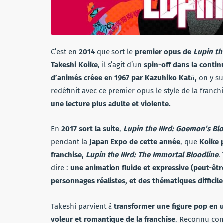
C’est en
2014
que sort le
premier opus de
Lupin the
Takeshi Koike
, il s’agit d’un
spin-off dans la contin
d’animés créee en 1967 par Kazuhiko Katō,
on y su
redéfinit avec ce premier opus le style de la franchis
une lecture plus adulte et violente.
En
2017 sort la suite
,
Lupin the IIIrd: Goemon’s Bl
pendant la
Japan Expo de cette année
, que
Koike 
franchise,
Lupin the IIIrd: The Immortal Bloodline
.
dire :
une animation fluide et expressive (peut-êt
personnages réalistes, et des thématiques difficile
Takeshi parvient à
transformer une figure pop en 
voleur et romantique de la franchise
. Reconnu com