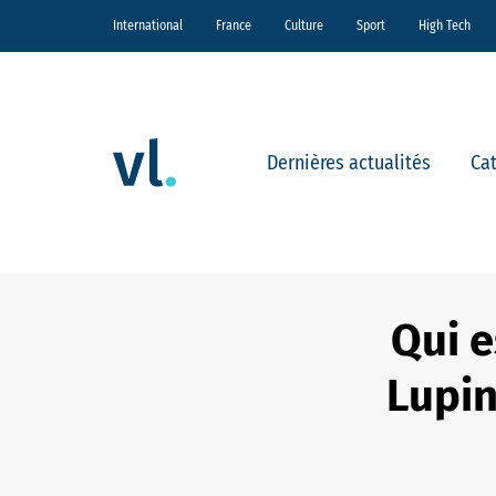
International
France
Culture
Sport
High Tech
Dernières actualités
Ca
Qui e
Lupin