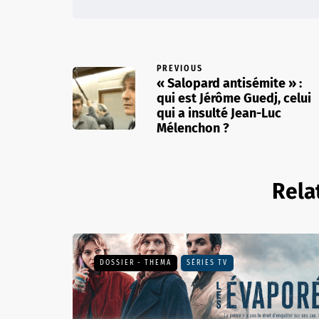
PREVIOUS
« Salopard antisémite » :
qui est Jérôme Guedj, celui
qui a insulté Jean-Luc
Mélenchon ?
Rela
DOSSIER - THEMA
SÉRIES TV