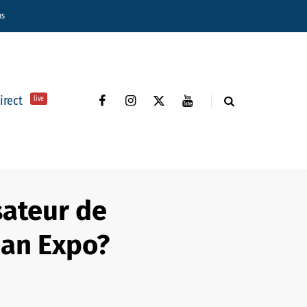
ns
direct
live
sateur de
apan Expo?