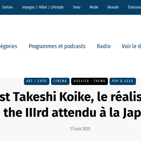
Sorties
Voyages / Hôtel / Lifestyle
Sexo
Mode
Beauté
Émissio
tégories
Programmes et podcasts
Radio
Voir le 
ART / EXPO
CINÉMA
DOSSIER - THEMA
POP & GEEK
st Takeshi Koike, le réali
 the IIIrd attendu à la J
17 juin 2025