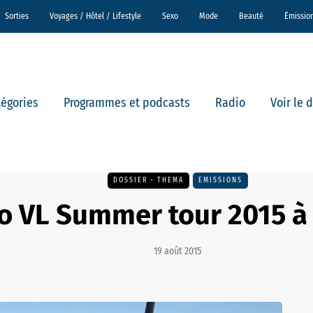
Sorties
Voyages / Hôtel / Lifestyle
Sexo
Mode
Beauté
Émissio
tégories
Programmes et podcasts
Radio
Voir le 
DOSSIER - THEMA
EMISSIONS
o VL Summer tour 2015 à 
19 août 2015