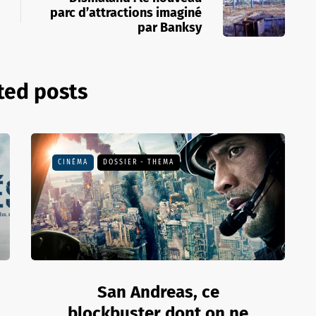
parc d’attractions imaginé
par Banksy
ted posts
CINÉMA
DOSSIER - THEMA
San Andreas, ce
blockbuster dont on ne