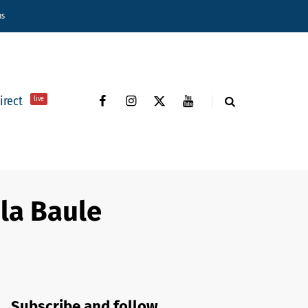
ns
direct
live
la Baule
Subscribe and follow