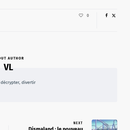
0
OUT AUTHOR
VL
décrypter, divertir
NEXT
Dismaland : le nouveau