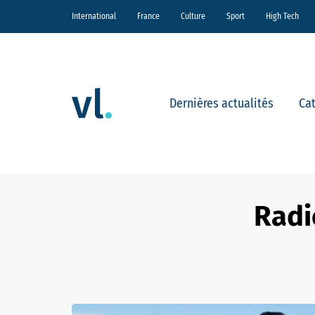
International
France
Culture
Sport
High Tech
Dernières actualités
Ca
Radi