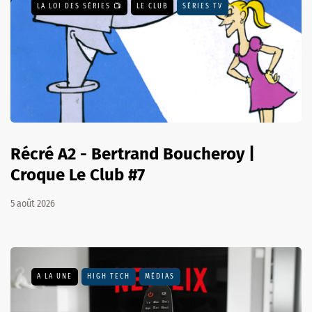
LA LOI DES SÉRIES 📺
LE CLUB
SÉRIES TV
Récré A2 - Bertrand Boucheroy |
Croque Le Club #7
5 août 2026
A LA UNE
HIGH TECH
MÉDIAS