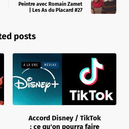
Peintre avec Romain Zamet
| Les As du Placard #27
ted posts
A LA UNE
MÉDIAS
Accord Disney / TikTok
: ce qu'on pourra faire