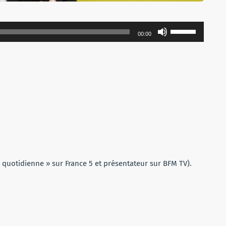
Utilisez
00:00
les
flèches
haut/bas
pour
augmenter
ou
diminuer
le
volume.
a quotidienne » sur France 5 et présentateur sur BFM TV).