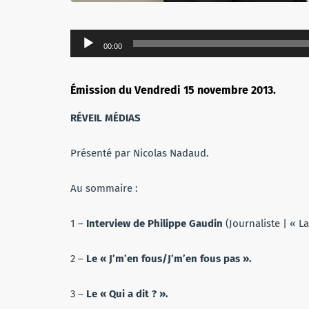
Lecteur
00:00
audio
Émission du Vendredi 15 novembre 2013.
RÉVEIL MÉDIAS
Présenté par Nicolas Nadaud.
Au sommaire :
1 –
Interview de Philippe Gaudin
(Journaliste | « L
2 –
Le « J’m’en fous/J’m’en fous pas ».
3 –
Le « Qui a dit ? ».