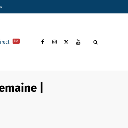
ns
direct
live
semaine |