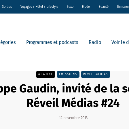
Sorties
Voyages / Hôtel / Lifestyle
Sexo
Mode
Beauté
Émissio
tégories
Programmes et podcasts
Radio
Voir le 
A LA UNE
EMISSIONS
RÉVEIL MÉDIAS
ppe Gaudin, invité de la 
Réveil Médias #24
14 novembre 2013