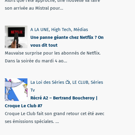
Alors que l'été approche, une nouvelle va faire
son arrivée au Mistral pour...
A LA UNE
,
High Tech
,
Médias
Une panne géante chez Netflix ? On
vous dit tout
Mauvaise surprise pour les abonnés de Netflix.
Dans la soirée du mardi 4 ao...
La Loi des Séries 📺
,
LE CLUB
,
Séries
Tv
Récré A2 – Bertrand Boucheroy |
Croque Le Club #7
Croque Le Club fait son grand retour cet été avec
ses émissions spéciales. ...