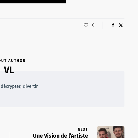
0
OUT AUTHOR
VL
décrypter, divertir
NEXT
Une Vision de l’Artiste