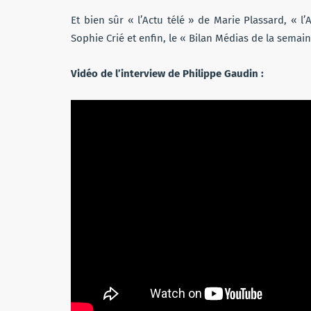
Et bien sûr « l’Actu télé » de Marie Plassard, « l
Sophie Crié et enfin, le « Bilan Médias de la semai
Vidéo de l’interview de Philippe Gaudin :