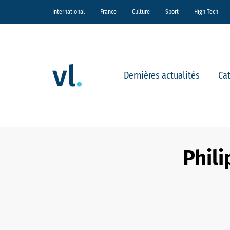
International
France
Culture
Sport
High Tech
Dernières actualités
Ca
Phili