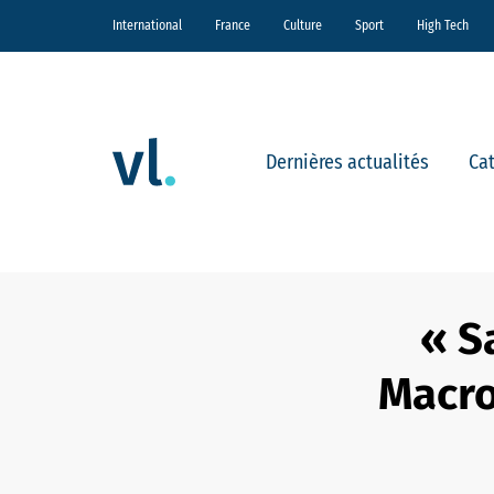
International
France
Culture
Sport
High Tech
Dernières actualités
Ca
« S
Macro