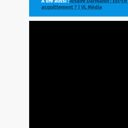
A lire aussi :
Affaire Darmanin : Est-ce
acquittement ? | VL Média