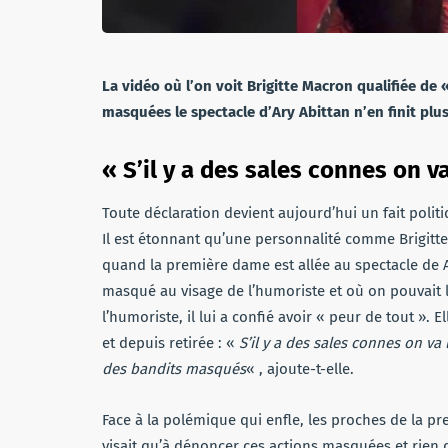
La vidéo où l’on voit Brigitte Macron qualifiée de 
masquées le spectacle d’Ary Abittan n’en finit plu
« S’il y a des sales connes on v
Toute déclaration devient aujourd’hui un fait polit
Il est étonnant qu’une personnalité comme Brigitte 
quand la première dame est allée au spectacle de Ar
masqué au visage de l’humoriste et où on pouvait 
l’humoriste, il lui a confié avoir « peur de tout ».
et depuis retirée : «
S’il y a des sales connes on va
des bandits masqués
« , ajoute-t-elle.
Face à la polémique qui enfle, les proches de la p
visait qu’à dénoncer ces actions masquées et rien 