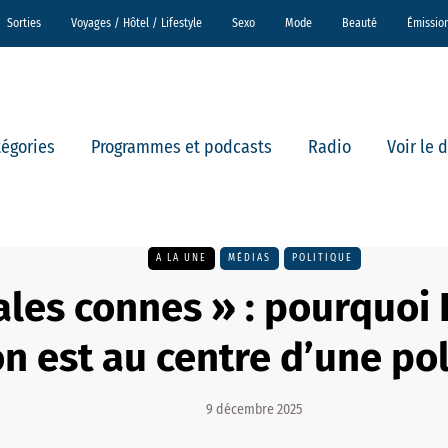
Sorties
Voyages / Hôtel / Lifestyle
Sexo
Mode
Beauté
Émissio
tégories
Programmes et podcasts
Radio
Voir le 
A LA UNE
MÉDIAS
POLITIQUE
ales connes » : pourquoi 
n est au centre d’une po
9 décembre 2025