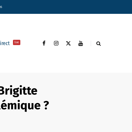
ns
direct
live
Brigitte
lémique ?