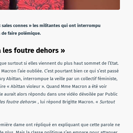
« sales connes » les militantes qui ont interrompu
s de faire polémique.
a les foutre dehors »
ique surtout si elles viennent du plus haut sommet de l’Etat.
Macron l’aie oubliée. C’est pourtant bien ce qui s’est passé
y Abittan, interrompue la veille par un collectif féministe,
lire « Abittan violeur ». Quand Mme Macron a été voir
 Elle aurait alors répondu dans une vidéo dévoilée par Public
 les foutre dehors
« , lui répond Brigitte Macron. «
Surtout
remière dame ont répliqué en expliquant que cette parole ne
de plus. Mais la classe politique s’en empare pour attaquer