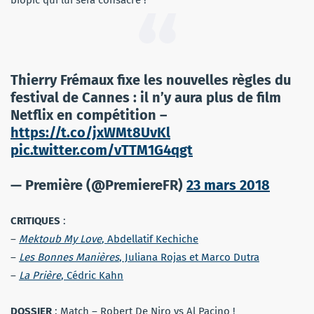
biopic qui lui sera consacré !
Thierry Frémaux fixe les nouvelles règles du
festival de Cannes : il n’y aura plus de film
Netflix en compétition –
https://t.co/jxWMt8UvKl
pic.twitter.com/vTTM1G4qgt
— Première (@PremiereFR)
23 mars 2018
CRITIQUES
:
–
Mektoub My Love
, Abdellatif Kechiche
–
Les Bonnes Manières
, Juliana Rojas et Marco Dutra
–
La Prière
, Cédric Kahn
DOSSIER
: Match – Robert De Niro vs Al Pacino !