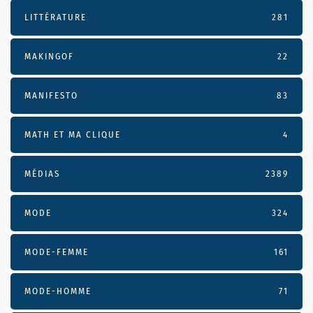
LITTÉRATURE
281
MAKINGOF
22
MANIFESTO
83
MATH ET MA CLIQUE
4
MÉDIAS
2389
MODE
324
MODE-FEMME
161
MODE-HOMME
71