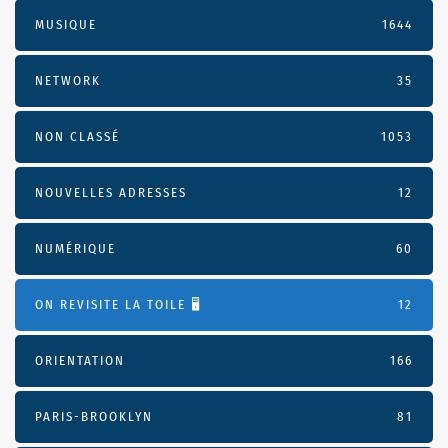
MUSIQUE
1644
NETWORK
35
NON CLASSÉ
1053
NOUVELLES ADRESSES
12
NUMÉRIQUE
60
ON REVISITE LA TOILE 🖥️
12
ORIENTATION
166
PARIS-BROOKLYN
81