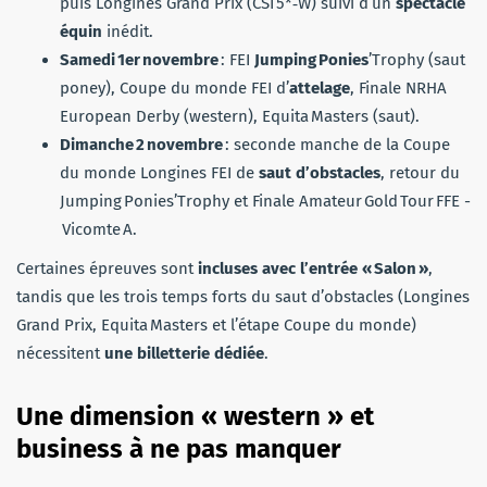
puis Longines Grand Prix (CSI 5*‑W) suivi d’un
spectacle
équin
inédit.
Samedi 1er novembre
: FEI
Jumping Ponies
’Trophy (saut
poney), Coupe du monde FEI d’
attelage
, Finale NRHA
European Derby (western), Equita Masters (saut).
Dimanche 2 novembre
: seconde manche de la Coupe
du monde Longines FEI de
saut d’obstacles
, retour du
Jumping Ponies’Trophy et Finale Amateur Gold Tour FFE -
Vicomte A.
Certaines épreuves sont
incluses avec l’entrée « Salon »
,
tandis que les trois temps forts du saut d’obstacles (Longines
Grand Prix, Equita Masters et l’étape Coupe du monde)
nécessitent
une billetterie dédiée
.
Une dimension « western » et
business à ne pas manquer