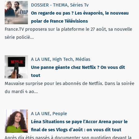
DOSSIER - THEMA
,
Séries Tv
On regarde ou pas ? Les évaporés, le nouveau
polar de France Télévisions
France.TV proposera sur la plateforme le 27 août, sa nouvelle
série policiè...
A LA UNE
,
High Tech
,
Médias
Une panne géante chez Netflix ? On vous dit
tout
Mauvaise surprise pour les abonnés de Netflix. Dans la soirée
du mardi 4 ao...
A LA UNE
,
People
Léna Situations se paye l’Accor Arena pour le
final de ses Vlogs d’août : on vous dit tout
Après dix étés passés à documenter son quotidien devant la