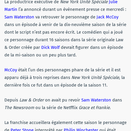
La productrice exécutive de
New York Unité Spéciale
Julie
Martin
l’a annoncé durant un évènement presse ce mercredi :
Sam Waterston
va retrouver le personnage de
Jack McCoy
dans un épisode à venir de la dix-neuvième saison de la série
dont le script n’est pas encore écrit. Le comédien qui a joué
ce personnage durant 16 saisons dans la série originale Law
& Order créée par
Dick Wolf
devrait figurer dans un épisode
de la mi-saison ou un peu plus tard.
McCoy
était l’un des personnages phare de la série et il est
apparu déjà à trois reprises dans
New York Unité Spéciale
, la
dernière fois ce fut dans un épisode de la saison 11.
Depuis
Law & Order
on avait pu revoir
Sam Waterston
dans
The Newsroom
ou la série de Netfflix
Grace et Frankie
.
La franchise accueillera également cette saison le personnage
de
Peter Stone
interprété par
Philip Winchester
qui était