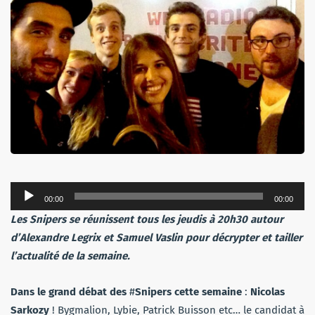
Lecteur
00:00
00:00
audio
Les Snipers se réunissent tous les jeudis à 20h30 autour
d’Alexandre Legrix et Samuel Vaslin pour décrypter et tailler
l’actualité de la semaine.
Dans
le
grand
débat
des
#
Snipers
cette
semaine
:
Nicolas
Sarkozy
! Bygmalion, Lybie, Patrick Buisson etc… le candidat à