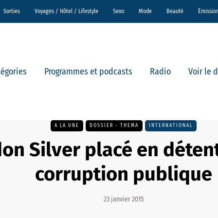
Sorties
Voyages / Hôtel / Lifestyle
Sexo
Mode
Beauté
Émissio
tégories
Programmes et podcasts
Radio
Voir le 
A LA UNE
DOSSIER - THEMA
INTERNATIONAL
on Silver placé en déten
corruption publique
23 janvier 2015