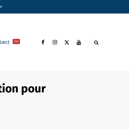
ns
direct
live
tion pour