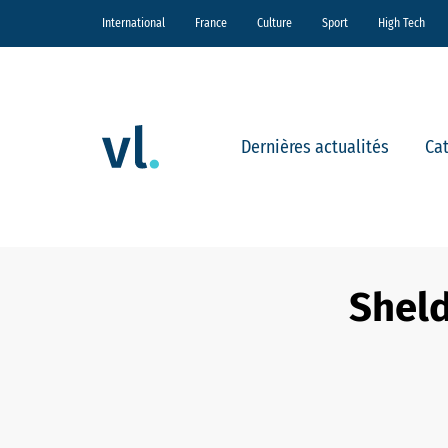
International
France
Culture
Sport
High Tech
Dernières actualités
Ca
Sheld