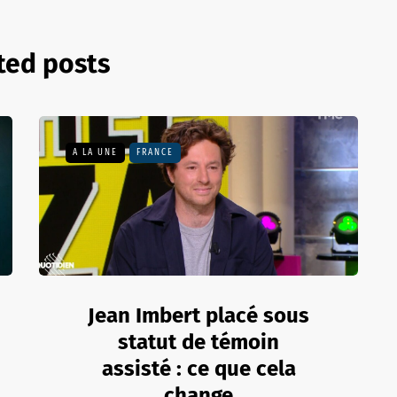
ted posts
A LA UNE
FRANCE
Jean Imbert placé sous
statut de témoin
assisté : ce que cela
change