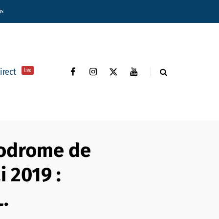
ns
direct
live
ppodrome de
 2019 :
.