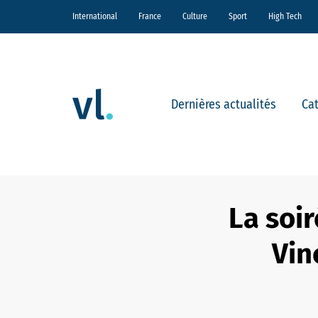
International
France
Culture
Sport
High Tech
Dernières actualités
Ca
La soi
Vin