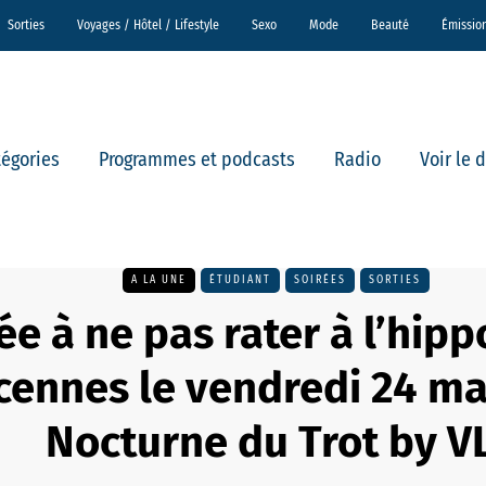
Sorties
Voyages / Hôtel / Lifestyle
Sexo
Mode
Beauté
Émissio
tégories
Programmes et podcasts
Radio
Voir le 
A LA UNE
ÉTUDIANT
SOIRÉES
SORTIES
rée à ne pas rater à l’hi
cennes le vendredi 24 mai
Nocturne du Trot by VL