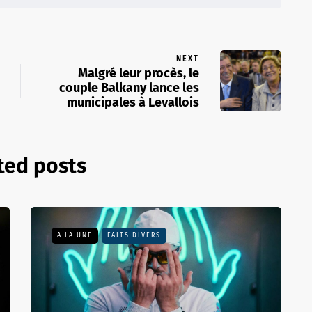
NEXT
Malgré leur procès, le
couple Balkany lance les
municipales à Levallois
ted posts
A LA UNE
FAITS DIVERS