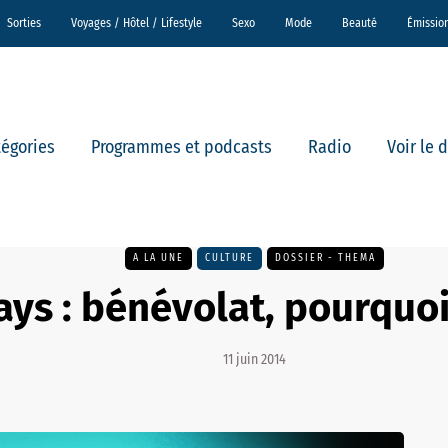
Sorties
Voyages / Hôtel / Lifestyle
Sexo
Mode
Beauté
Émissio
tégories
Programmes et podcasts
Radio
Voir le 
A LA UNE
CULTURE
DOSSIER - THEMA
ays : bénévolat, pourquoi
11 juin 2014