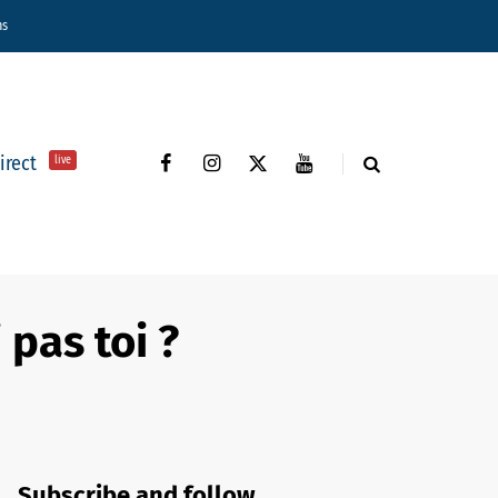
ns
direct
live
 pas toi ?
Subscribe and follow