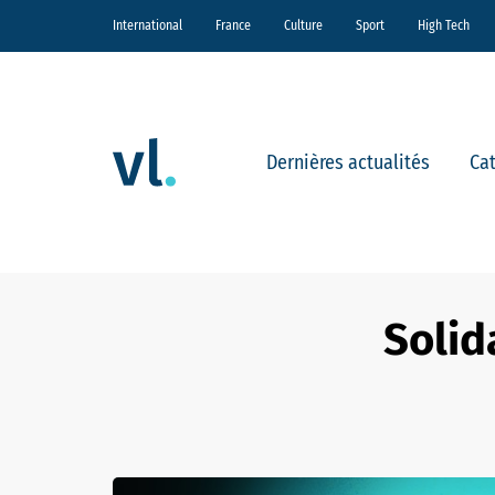
International
France
Culture
Sport
High Tech
Dernières actualités
Ca
Solid