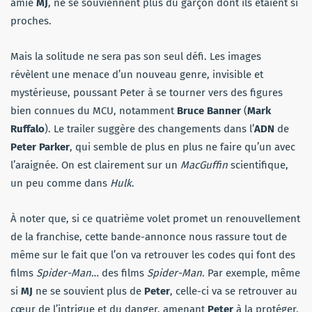
amie
MJ
, ne se souviennent plus du garçon dont ils étaient si
proches.
Mais la solitude ne sera pas son seul défi. Les images
révèlent une menace d’un nouveau genre, invisible et
mystérieuse, poussant Peter à se tourner vers des figures
bien connues du MCU, notamment
Bruce Banner
(
Mark
Ruffalo
). Le trailer suggère des changements dans l’
ADN
de
Peter Parker
, qui semble de plus en plus ne faire qu’un avec
l’araignée. On est clairement sur un
MacGuffin
scientifique,
un peu comme dans
Hulk
.
À noter que, si ce quatrième volet promet un renouvellement
de la franchise, cette bande-annonce nous rassure tout de
même sur le fait que l’on va retrouver les codes qui font des
films
Spider-Man
… des films
Spider-Man
. Par exemple, même
si
MJ
ne se souvient plus de
Peter
, celle-ci va se retrouver au
cœur de l’intrigue et du danger, amenant
Peter
à la protéger,