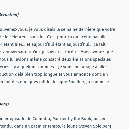
le
volume.
ernstein
]
, souvenez-vous, je vous disais la semaine dernière que votre
 le célébrer… sans lui. C’est pour ça que cette pastille
r étant hier… et aujourd’hui étant aujourd’hui… ça fait
n-anniversaire ». Oui, je sais c’est tordu… Mais avouez que
, nous lui avions même consacré deux émissions spéciales
ries il y a quelques années… Je vous encourage à aller
roduction déjà bien trop longue et vous annonce donc un
 en fait des quelques infidélités que Spielberg a commise
berg
]
 premier épisode de Columbo, Murder by the Book, mis en
ntendu, dans un premier temps, le jeune Steven Spielberg