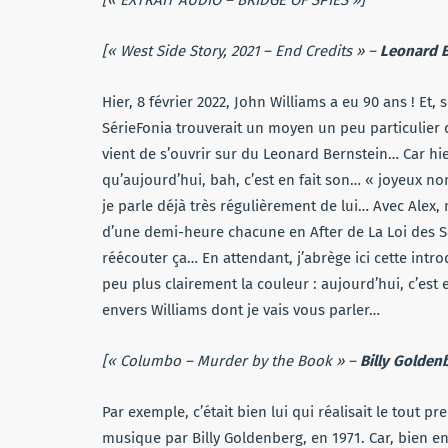
[« EXTRAIT AUDIO – BRIDGE OF SPIES »]
[« West Side Story, 2021 – End Credits » –
Leonard B
Hier, 8 février 2022, John Williams a eu 90 ans ! Et
SérieFonia trouverait un moyen un peu particulier de
vient de s’ouvrir sur du Leonard Bernstein… Car hie
qu’aujourd’hui, bah, c’est en fait son… « joyeux no
je parle déjà très régulièrement de lui… Avec Alex
d’une demi-heure chacune en After de La Loi des Sé
réécouter ça… En attendant, j’abrège ici cette int
peu plus clairement la couleur : aujourd’hui, c’est
envers Williams dont je vais vous parler…
[« Columbo – Murder by the Book » –
Billy Golden
Par exemple, c’était bien lui qui réalisait le tout
musique par Billy Goldenberg, en 1971. Car, bien e