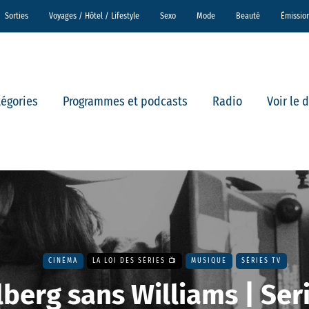
Sorties
Voyages / Hôtel / Lifestyle
Sexo
Mode
Beauté
Émissio
tégories
Programmes et podcasts
Radio
Voir le 
CINÉMA
LA LOI DES SÉRIES 📺
MUSIQUE
SÉRIES TV
lberg sans Williams | Ser