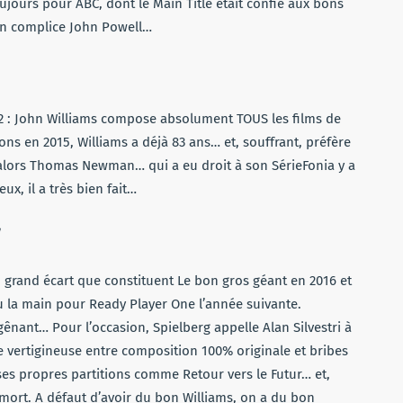
oujours pour ABC, dont le Main Title était confié aux bons
 son complice John Powell…
12 : John Williams compose absolument TOUS les films de
ons en 2015, Williams a déjà 83 ans… et, souffrant, préfère
e alors Thomas Newman… qui a eu droit à son SérieFonia y a
x, il a très bien fait…
 grand écart que constituent Le bon gros géant en 2016 et
la main pour Ready Player One l’année suivante.
gênant… Pour l’occasion, Spielberg appelle Alan Silvestri à
e vertigineuse entre composition 100% originale et bribes
ses propres partitions comme Retour vers le Futur… et,
à mort. A défaut d’avoir du bon Williams, on a du bon