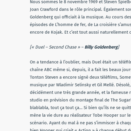
Nous sommes le 8 novembre 1969 et Steven Spielber
Joan Crawford dans le rôle principal. Également sou
Goldenberg qui officiait à la musique. Au cours d
épisodes de L’homme de fer, de La croisière s’amu
encore de Kojak. Et c’est tout aussi naturellement 
[« Duel – Second Chase » –
Billy Goldenberg
]
On a tendance à l’oublier, mais Duel était un téléfi
chaîne ABC même si, depuis, il a fait les beaux jou
Tonton Steven a encore signé deux téléfilms, Somet
musique par Wladimir Selinsky et Gil Mellé. Désolé,
décidément une très grande année, et la fameuse re
studio en prévision du montage final de The Sugarla
blablabla, tout ça tout ça… Si bien qu’ils ne se qui
mène la vie dure au réalisateur Tobe Hooper sur le t
scénario. Ayant du mal à ne pas s’immiscer à chaq
bien Hooper qui criait « Action » à chaque début de 