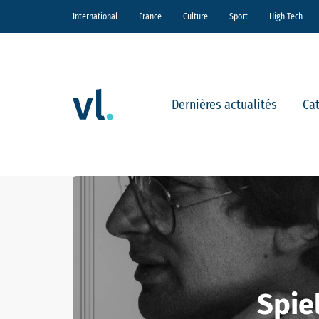
International
France
Culture
Sport
High Tech
Dernières actualités
Ca
Spie