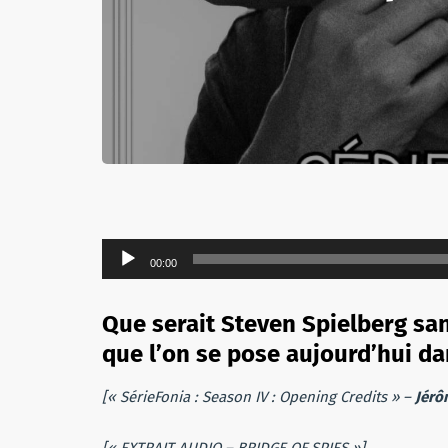
Lecteur
00:00
audio
Que serait Steven Spielberg san
que l’on se pose aujourd’hui d
[« SérieFonia : Season IV : Opening Credits » –
Jérô