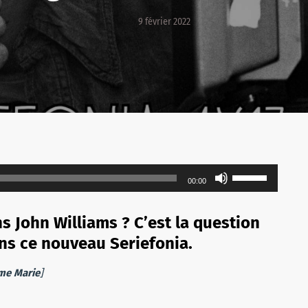
9 février 2022
Utilisez
00:00
les
flèches
s John Williams ? C’est la question
haut/bas
ans ce nouveau Seriefonia.
pour
augmenter
me Marie
]
ou
diminuer