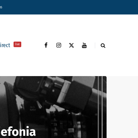
ns
direct
live
iefonia