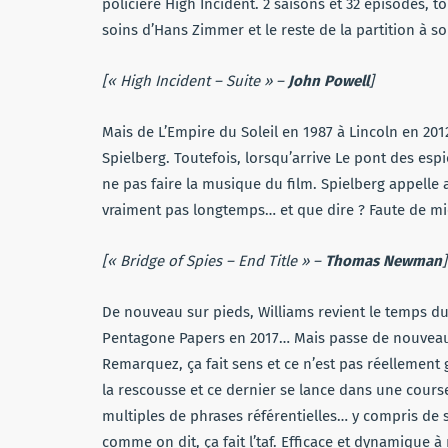
policière High Incident. 2 saisons et 32 épisodes, t
soins d’Hans Zimmer et le reste de la partition à
[« High Incident – Suite » –
John Powell
]
Mais de L’Empire du Soleil en 1987 à Lincoln en 20
Spielberg. Toutefois, lorsqu’arrive Le pont des espi
ne pas faire la musique du film. Spielberg appell
vraiment pas longtemps… et que dire ? Faute de mieu
[« Bridge of Spies – End Title » –
Thomas Newman
]
De nouveau sur pieds, Williams revient le temps du
Pentagone Papers en 2017… Mais passe de nouveau 
Remarquez, ça fait sens et ce n’est pas réellement 
la rescousse et ce dernier se lance dans une cours
multiples de phrases référentielles… y compris de 
comme on dit, ça fait l’taf. Efficace et dynamique 