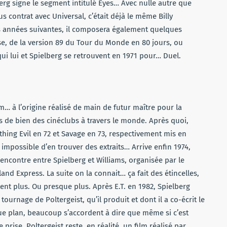
g signe le segment intitulé Eyes… Avec nulle autre que
s contrat avec Universal, c’était déjà le même Billy
es années suivantes, il composera également quelques
se, de la version 89 du Tour du Monde en 80 jours, ou
qui lui et Spielberg se retrouvent en 1971 pour… Duel.
lm… à l’origine réalisé de main de futur maître pour la
rs de bien des cinéclubs à travers le monde. Après quoi,
hing Evil en 72 et Savage en 73, respectivement mis en
 impossible d’en trouver des extraits… Arrive enfin 1974,
ncontre entre Spielberg et Williams, organisée par le
nd Express. La suite on la connait… ça fait des étincelles,
ttent plus. Ou presque plus. Après E.T. en 1982, Spielberg
ournage de Poltergeist, qu’il produit et dont il a co-écrit le
ue plan, beaucoup s’accordent à dire que même si c’est
prise, Poltergeist reste, en réalité, un film réalisé par