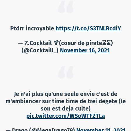
Ptdrr incroyable
https://t.co/S3TNLRcdiY
— Ζ.Cocktail 🍹(coeur de pirate⌛️⌛️)
(@Cocktaill_)
November 16, 2021
Je n'ai plus qu'une seule envie c'est de
m'ambiancer sur time time de trei degete (le
son est deja culte)
pic.twitter.com/WSoWTFZTLa
— Drago (@MegaDrago79)
November 11, 2021