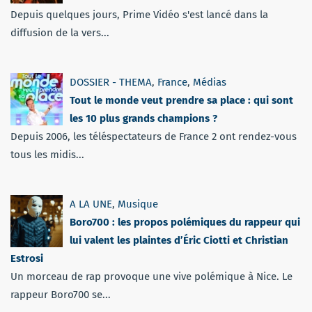
Depuis quelques jours, Prime Vidéo s'est lancé dans la
diffusion de la vers...
DOSSIER - THEMA
,
France
,
Médias
Tout le monde veut prendre sa place : qui sont
les 10 plus grands champions ?
Depuis 2006, les téléspectateurs de France 2 ont rendez-vous
tous les midis...
A LA UNE
,
Musique
Boro700 : les propos polémiques du rappeur qui
lui valent les plaintes d’Éric Ciotti et Christian
Estrosi
Un morceau de rap provoque une vive polémique à Nice. Le
rappeur Boro700 se...