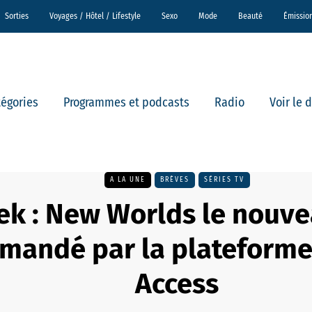
Sorties
Voyages / Hôtel / Lifestyle
Sexo
Mode
Beauté
Émissio
tégories
Programmes et podcasts
Radio
Voir le 
A LA UNE
BRÈVES
SÉRIES TV
ek : New Worlds le nouve
mandé par la plateforme
Access