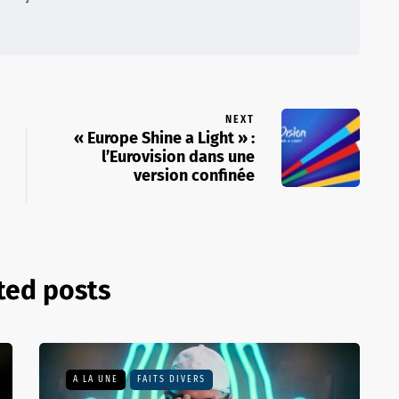
NEXT
« Europe Shine a Light » :
l’Eurovision dans une
version confinée
ted posts
A LA UNE
FAITS DIVERS