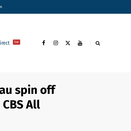
ns
direct
live
au spin off
 CBS All