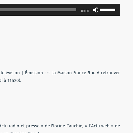
Utilisez
00:00
les
flèches
haut/bas
pour
augmenter
ou
diminuer
le
élévision | Émission : « La Maison France 5 ». A retrouver
volume.
i à 11h20).
’Actu radio et presse » de Florine Cauchie, « l’Actu web » de