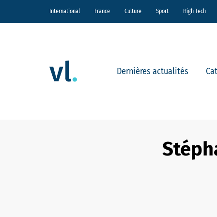
International
France
Culture
Sport
High Tech
Dernières actualités
Ca
Stépha