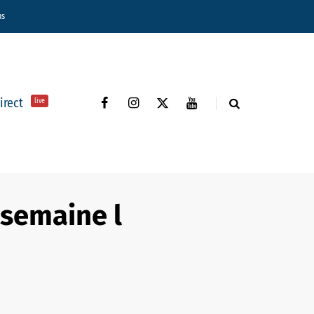
ns
direct
live
 semaine l