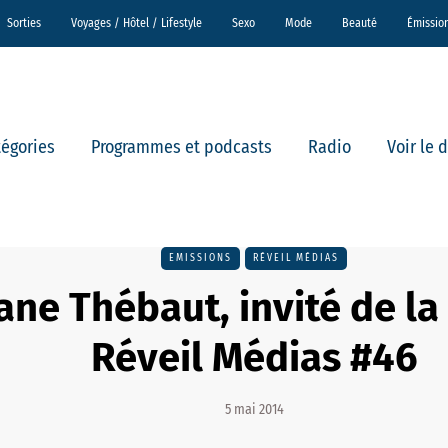
Sorties
Voyages / Hôtel / Lifestyle
Sexo
Mode
Beauté
Émissio
tégories
Programmes et podcasts
Radio
Voir le 
EMISSIONS
RÉVEIL MÉDIAS
ne Thébaut, invité de la
Réveil Médias #46
5 mai 2014