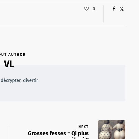
0
OUT AUTHOR
VL
décrypter, divertir
NEXT
Grosses fesses = QI plus