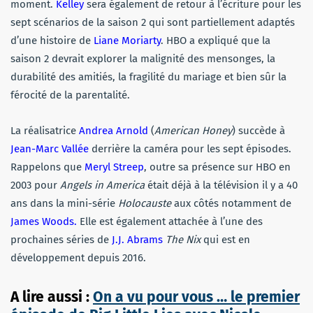
moment.
Kelley
sera également de retour à l’écriture pour les
sept scénarios de la saison 2 qui sont partiellement adaptés
d’une histoire de
Liane Moriarty
. HBO a expliqué que la
saison 2 devrait explorer la malignité des mensonges, la
durabilité des amitiés, la fragilité du mariage et bien sûr la
férocité de la parentalité.
La réalisatrice
Andrea Arnold
(
American Honey
) succède à
Jean-Marc Vallée
derrière la caméra pour les sept épisodes.
Rappelons que
Meryl Streep
, outre sa présence sur HBO en
2003 pour
Angels in America
était déjà à la télévision il y a 40
ans dans la mini-série
Holocauste
aux côtés notamment de
James Woods.
Elle est également attachée à l’une des
prochaines séries de
J.J. Abrams
The Nix
qui est en
développement depuis 2016.
A lire aussi :
On a vu pour vous … le premier