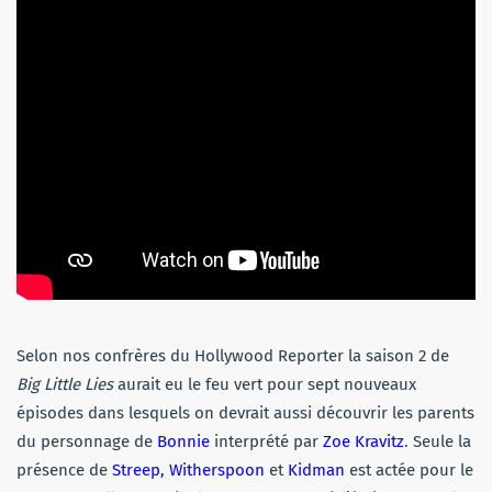
Selon nos confrères du Hollywood Reporter la saison 2 de
Big Little Lies
aurait eu le feu vert pour sept nouveaux
épisodes dans lesquels on devrait aussi découvrir les parents
du personnage de
Bonnie
interprété par
Zoe Kravitz
. Seule la
présence de
Streep, Witherspoon
et
Kidman
est actée pour le