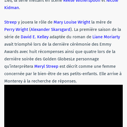
Lies,
la série mettant en scène
Reese Witherspoon
et
Nicole
Kidman
.
Streep
y jouera le rôle de
Mary Louise Wright
la mère de
Perry Wright
(
Alexander Skarsgard
). La première saison de la
série de
David E. Kelley
adaptée du roman de
Liane Moriarty
avait triomphé lors de la dernière cérémonie des Emmy
Awards avec huit récompenses ainsi que quatre lors de la
dernière soirée des Golden GlobesLe personnage
qu’interprètera
Meryl Streep
est décrit comme une femme
concernée par le bien-être de ses petits-enfants. Elle arrive à
Monterey à la recherche de réponses.