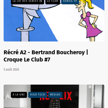
LA LOI DES SÉRIES 📺
LE CLUB
SÉRIES TV
Récré A2 - Bertrand Boucheroy |
Croque Le Club #7
5 août 2026
A LA UNE
HIGH TECH
MÉDIAS