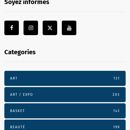
Soyez informés
Categories
ART
131
ART / EXPO
203
BASKET
143
BEAUTÉ
199