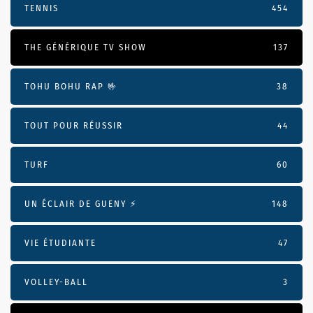
TENNIS
454
THE GÉNÉRIQUE TV SHOW
137
TOHU BOHU RAP 🤟
38
TOUT POUR RÉUSSIR
44
TURF
60
UN ÉCLAIR DE GUENY ⚡️
148
VIE ÉTUDIANTE
47
VOLLEY-BALL
3