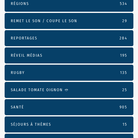
RÉGIONS
534
REMET LE SON / COUPE LE SON
29
REPORTAGES
284
RÉVEIL MÉDIAS
195
RUGBY
135
SALADE TOMATE OIGNON 🥙
25
SANTÉ
905
SÉJOURS À THÈMES
15