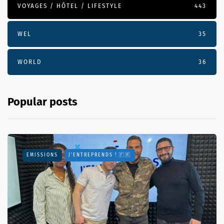
VOYAGES / HÔTEL / LIFESTYLE
443
WEL
35
WORLD
36
Popular posts
EMISSIONS
J'ENTREPRENDS ! 🇫🇷