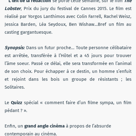
L’œil de la rédaction
se porte cette semaine, sur le film
The
Lobster
, Prix du jury du festival de Cannes 2015. Le film est
réalisé par Yorgos Lanthimos avec Colin Farrell, Rachel Weisz,
Jessica Barden, Léa Seydoux, Ben Wishaw…Bref un film au
casting gargantuesque.
Synopsis:
Dans un futur proche… Toute personne célibataire
est arrêtée, transférée à l’Hôtel et a 45 jours pour trouver
l’âme soeur. Passé ce délai, elle sera transformée en l’animal
de son choix. Pour échapper à ce destin, un homme s’enfuit
et rejoint dans les bois un groupe de résistants ; les
Solitaires.
Le
Quizz
spécial « comment faire d’un filme sympa, un film
pédant ? ».
Enfin, un
grand angle cinéma
à propos de l’absurde
contemporain au cinéma.