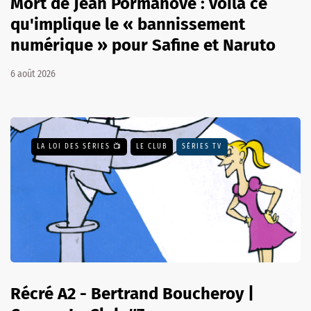
Mort de Jean Pormanove : voilà ce
qu'implique le « bannissement
numérique » pour Safine et Naruto
6 août 2026
LA LOI DES SÉRIES 📺
LE CLUB
SÉRIES TV
Récré A2 - Bertrand Boucheroy |