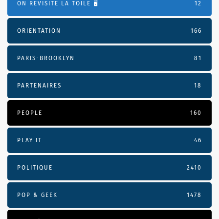
ON REVISITE LA TOILE 🖥️
12
ORIENTATION
166
PARIS-BROOKLYN
81
PARTENAIRES
18
PEOPLE
160
PLAY IT
46
POLITIQUE
2410
POP & GEEK
1478