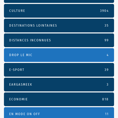
CULTURE
3904
DESTINATIONS LOINTAINES
35
DISTANCES INCONNUES
99
DROP LE MIC
4
E-SPORT
39
EARGASMEEK
3
ECONOMIE
818
EN MODE ON OFF
11