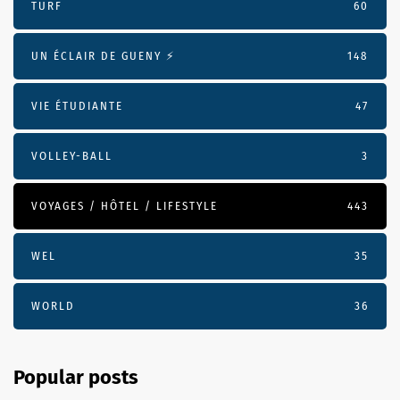
TURF
60
UN ÉCLAIR DE GUENY ⚡️
148
VIE ÉTUDIANTE
47
VOLLEY-BALL
3
VOYAGES / HÔTEL / LIFESTYLE
443
WEL
35
WORLD
36
Popular posts