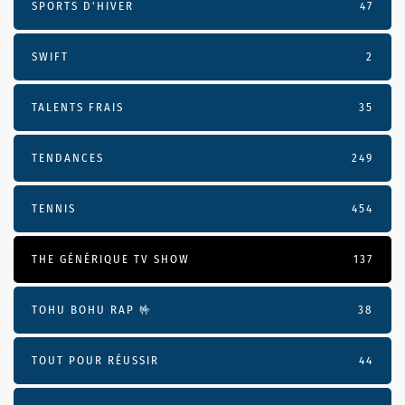
SPORTS D'HIVER
47
SWIFT
2
TALENTS FRAIS
35
TENDANCES
249
TENNIS
454
THE GÉNÉRIQUE TV SHOW
137
TOHU BOHU RAP 🤟
38
TOUT POUR RÉUSSIR
44