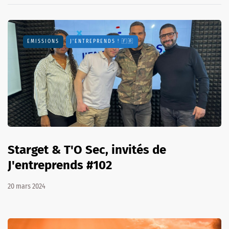
EMISSIONS
J'ENTREPRENDS ! 🇫🇷
Starget & T'O Sec, invités de
J'entreprends #102
20 mars 2024