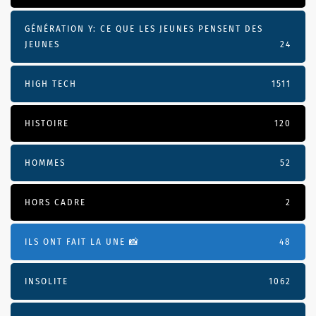
GÉNÉRATION Y: CE QUE LES JEUNES PENSENT DES
JEUNES
24
HIGH TECH
1511
HISTOIRE
120
HOMMES
52
HORS CADRE
2
ILS ONT FAIT LA UNE 📸
48
INSOLITE
1062