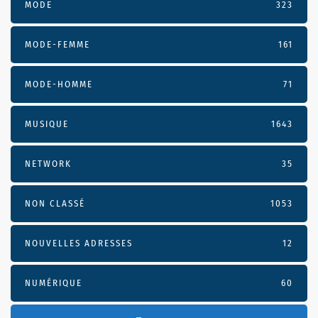
MODE
323
MODE-FEMME
161
MODE-HOMME
71
MUSIQUE
1643
NETWORK
35
NON CLASSÉ
1053
NOUVELLES ADRESSES
12
NUMÉRIQUE
60