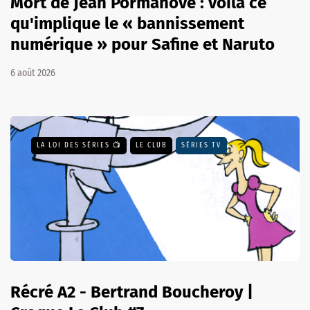
Mort de Jean Pormanove : voilà ce
qu'implique le « bannissement
numérique » pour Safine et Naruto
6 août 2026
LA LOI DES SÉRIES 📺
LE CLUB
SÉRIES TV
Récré A2 - Bertrand Boucheroy |